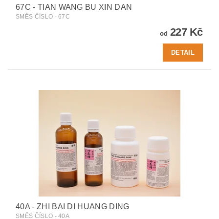
67C - TIAN WANG BU XIN DAN
SMĚS ČÍSLO - 67C
227 Kč
od
DETAIL
40A - ZHI BAI DI HUANG DING
SMĚS ČÍSLO - 40A