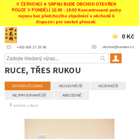
V ČERVENCI A SRPNU BUDE OBCHOD OTEVŘEN
POUZE V PONDĚLÍ 12:00 - 18:00 Koncentrované pudry
nejsou bez předchozího objednání v obchodě k
dispozici pro osobní převzetí.
0 Kč
obchod@sanbao.cz
+420 605 27 28 96
RUCE, TŘES RUKOU
DOPORUČUJEME
NEJLEVNĚJŠÍ
NEJDRAŽŠÍ
NEJPRODÁVANĚJŠÍ
ABECEDNĚ
7
položek celkem