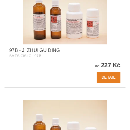
97B - JI ZHUI GU DING
SMĚS ČÍSLO - 97B
227 Kč
od
DETAIL