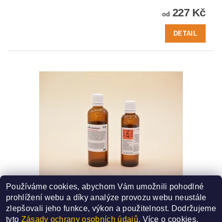
227 Kč
od
DETAIL
Používáme cookies, abychom Vám umožnili pohodlné
88 - REN SHEN DING (ŽENŠEN)
prohlížení webu a díky analýze provozu webu neustále
SMĚS ČÍSLO - 88
zlepšovali jeho funkce, výkon a použitelnost.
Dodržujeme
319 Kč
od
tyto
Zásady ochrany osobních údajů
. Více o cookies,