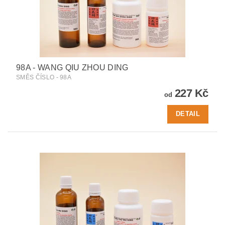
98A - WANG QIU ZHOU DING
SMĚS ČÍSLO - 98A
227 Kč
od
DETAIL