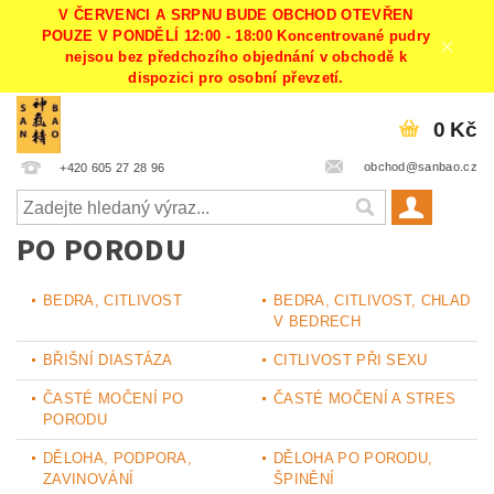
V ČERVENCI A SRPNU BUDE OBCHOD OTEVŘEN
POUZE V PONDĚLÍ 12:00 - 18:00 Koncentrované pudry
nejsou bez předchozího objednání v obchodě k
dispozici pro osobní převzetí.
0 Kč
obchod@sanbao.cz
+420 605 27 28 96
PO PORODU
BEDRA, CITLIVOST
BEDRA, CITLIVOST, CHLAD
V BEDRECH
BŘIŠNÍ DIASTÁZA
CITLIVOST PŘI SEXU
ČASTÉ MOČENÍ PO
ČASTÉ MOČENÍ A STRES
PORODU
DĚLOHA, PODPORA,
DĚLOHA PO PORODU,
ZAVINOVÁNÍ
ŠPINĚNÍ