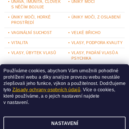
ÚNAVA, IMUNITA, ČLOVĚK
ÚNIKY MOČI
S NĚČÍM BOJUJE
ÚNIKY MOČI, HORKÉ
ÚNIKY MOČI, Z OSLABENÍ
PROSTŘEDÍ
VAGINÁLNÍ SUCHOST
VELKÉ BŘICHO
VITALITA
VLASY, PODPORA KVALITY
VLASY, ÚBYTEK VLASŮ
VLASY, PADÁNÍ VLASŮ A
PSYCHIKA
VLASY, RŮST VLASŮ,
VYTÉKÁNÍ, POCHVA
Používáme cookies, abychom Vám umožnili pohodlné
PODPORA
prohlížení webu a díky analýze provozu webu neustále
zlepšovali jeho funkce, výkon a použitelnost.
Dodržujeme
VYTÉKÁNÍ, VLHKOST,
VYTÉKÁNÍ BEZ NÁLEZU
tyto
Zásady ochrany osobních údajů
. Více o cookies,
POCHVA
které používáme, a o jejich nastavení najdete
ZÁSTAVA STOLICE
ŽELEZO
v
nastavení
.
NASTAVENÍ