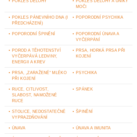
POKLES DĚLOHY
POKLES DĚLOHY A ÚNIKY
MOČI
POKLES PÁNEVNÍHO DNA (I
POPORODNÍ PSYCHIKA
PŘEDCHÁZENÍ)
POPORODNÍ ŠPINĚNÍ
POPORODNÍ ÚNAVA A
VYČERPÁNÍ
POROD A TĚHOTENSTVÍ
PRSA, HORKÁ PRSA PŘI
VYČERPÁVÁ LEDVINY,
KOJENÍ
ENERGII A KREV
PRSA, „ZARAŽENÉ“ MLÉKO
PSYCHIKA
PŘI KOJENÍ
RUCE, CITLIVOST,
SPÁNEK
SLABOST, NAMOŽENÉ
RUCE
STOLICE, NEDOSTATEČNÉ
ŠPINĚNÍ
VYPRAZDŇOVÁNÍ
ÚNAVA
ÚNAVA A IMUNITA