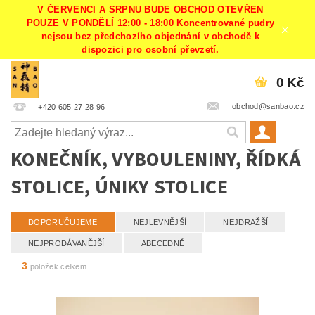
V ČERVENCI A SRPNU BUDE OBCHOD OTEVŘEN
POUZE V PONDĚLÍ 12:00 - 18:00 Koncentrované pudry
nejsou bez předchozího objednání v obchodě k
dispozici pro osobní převzetí.
0 Kč
obchod@sanbao.cz
+420 605 27 28 96
KONEČNÍK, VYBOULENINY, ŘÍDKÁ
STOLICE, ÚNIKY STOLICE
DOPORUČUJEME
NEJLEVNĚJŠÍ
NEJDRAŽŠÍ
NEJPRODÁVANĚJŠÍ
ABECEDNĚ
3
položek celkem