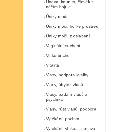
Únava, imunita, člověk s
něčím bojuje
Úniky moči
Úniky moči, horké prostředí
Úniky moči, z oslabení
Vaginální suchost
Velké břicho
Vitalita
Vlasy, podpora kvality
Vlasy, úbytek vlasů
Vlasy, padání vlasů a
psychika
Vlasy, růst vlasů, podpora
Vytékání, pochva
Vytékání, vlhkost, pochva