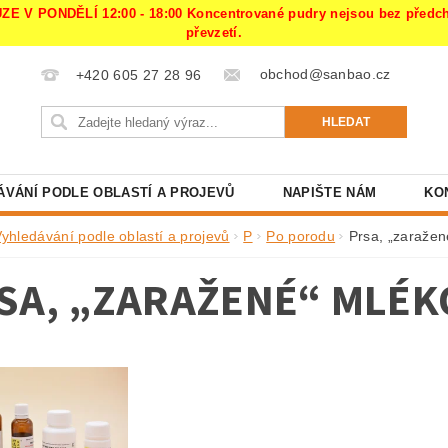
PONDĚLÍ 12:00 - 18:00 Koncentrované pudry nejsou bez předchoz
převzetí.
obchod@sanbao.cz
+420 605 27 28 96
ÁVÁNÍ PODLE OBLASTÍ A PROJEVŮ
NAPIŠTE NÁM
KO
Vyhledávání podle oblastí a projevů
P
Po porodu
Prsa, „zaražen
SA, „ZARAŽENÉ“ MLÉKO