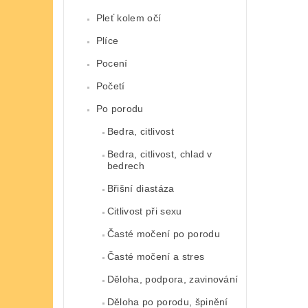
Pleť kolem očí
Plíce
Pocení
Početí
Po porodu
Bedra, citlivost
Bedra, citlivost, chlad v
bedrech
Břišní diastáza
Citlivost při sexu
Časté močení po porodu
Časté močení a stres
Děloha, podpora, zavinování
Děloha po porodu, špinění