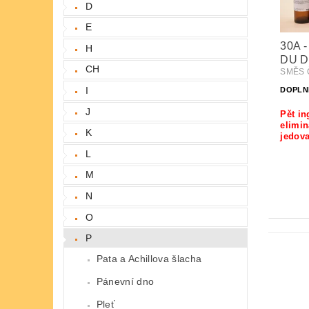
D
E
30A 
H
DU D
CH
SMĚS Č
I
DOPLN
J
Pět in
elimin
K
jedova
L
M
N
O
P
Pata a Achillova šlacha
Pánevní dno
Pleť