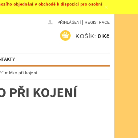
ího objednání v obchodě k dispozici pro osobní
|
PŘIHLÁŠENÍ
REGISTRACE
KOŠÍK:
0 Kč
NTAKTY
é“ mléko při kojení
 PŘI KOJENÍ