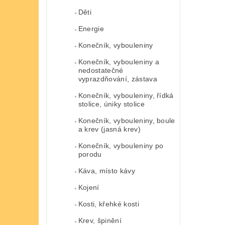
Děti
Energie
Konečník, vybouleniny
Konečník, vybouleniny a
nedostatečné
vyprazdňování, zástava
Konečník, vybouleniny, řídká
stolice, úniky stolice
Konečník, vybouleniny, boule
a krev (jasná krev)
Konečník, vybouleniny po
porodu
Káva, místo kávy
Kojení
Kosti, křehké kosti
Krev, špinění