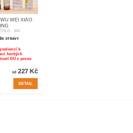
- WU WEI XIAO
ING
ÍSLO - 30A
ĚK STRAVY
grediencí k
aci horkých
tostí DU z prsou
227 Kč
od
DETAIL