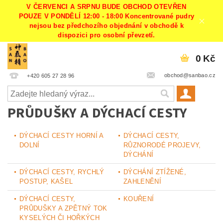
V ČERVENCI A SRPNU BUDE OBCHOD OTEVŘEN
POUZE V PONDĚLÍ 12:00 - 18:00 Koncentrované pudry
nejsou bez předchozího objednání v obchodě k
dispozici pro osobní převzetí.
0 Kč
obchod@sanbao.cz
+420 605 27 28 96
PRŮDUŠKY A DÝCHACÍ CESTY
DÝCHACÍ CESTY HORNÍ A
DÝCHACÍ CESTY,
DOLNÍ
RŮZNORODÉ PROJEVY,
DÝCHÁNÍ
DÝCHACÍ CESTY, RYCHLÝ
DÝCHÁNÍ ZTÍŽENÉ,
POSTUP, KAŠEL
ZAHLENĚNÍ
DÝCHACÍ CESTY,
KOUŘENÍ
PRŮDUŠKY A ZPĚTNÝ TOK
KYSELÝCH ČI HOŘKÝCH