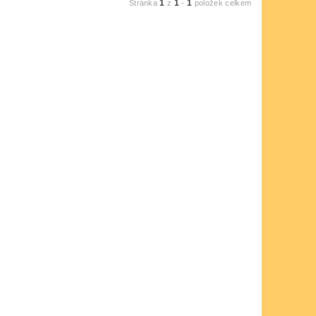
1
1
1
Stránka
z
-
položek celkem