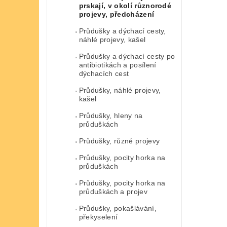
prskají, v okolí různorodé
projevy, předcházení
Průdušky a dýchací cesty,
náhlé projevy, kašel
Průdušky a dýchací cesty po
antibiotikách a posílení
dýchacích cest
Průdušky, náhlé projevy,
kašel
Průdušky, hleny na
průduškách
Průdušky, různé projevy
Průdušky, pocity horka na
průduškách
Průdušky, pocity horka na
průduškách a projev
Průdušky, pokašlávání,
překyselení