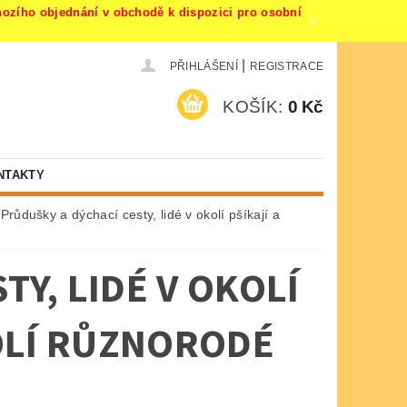
ího objednání v obchodě k dispozici pro osobní
|
PŘIHLÁŠENÍ
REGISTRACE
KOŠÍK:
0 Kč
NTAKTY
Průdušky a dýchací cesty, lidé v okolí pšíkají a
Y, LIDÉ V OKOLÍ
KOLÍ RŮZNORODÉ