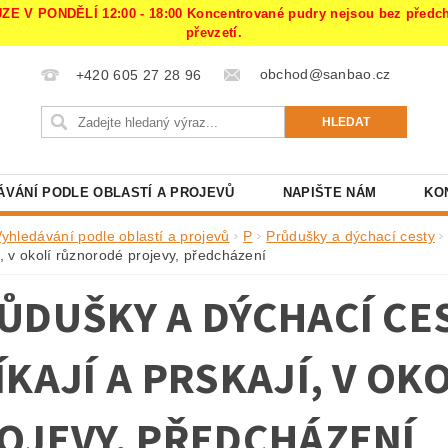
PONDĚLÍ 12:00 - 18:00 Koncentrované pudry nejsou bez předchoz
převzetí.
obchod@sanbao.cz
+420 605 27 28 96
ÁVÁNÍ PODLE OBLASTÍ A PROJEVŮ
NAPIŠTE NÁM
KO
Vyhledávání podle oblastí a projevů
P
Průdušky a dýchací cesty
í, v okolí různorodé projevy, předcházení
ŮDUŠKY A DÝCHACÍ CEST
ÍKAJÍ A PRSKAJÍ, V O
OJEVY, PŘEDCHÁZENÍ