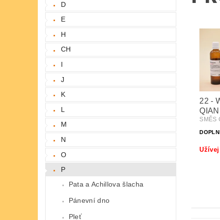
D
E
H
CH
I
J
K
22 - 
L
QIAN
SMĚS 
M
DOPLN
N
Užívej
O
P
Pata a Achillova šlacha
Pánevní dno
Pleť