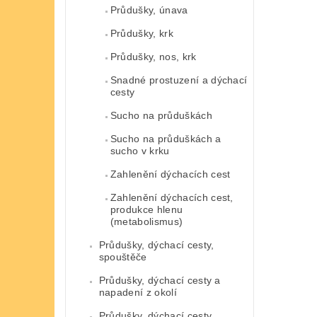
Průdušky, únava
Průdušky, krk
Průdušky, nos, krk
Snadné prostuzení a dýchací
cesty
Sucho na průduškách
Sucho na průduškách a
sucho v krku
Zahlenění dýchacích cest
Zahlenění dýchacích cest,
produkce hlenu
(metabolismus)
Průdušky, dýchací cesty,
spouštěče
Průdušky, dýchací cesty a
napadení z okolí
Průdušky, dýchací cesty,