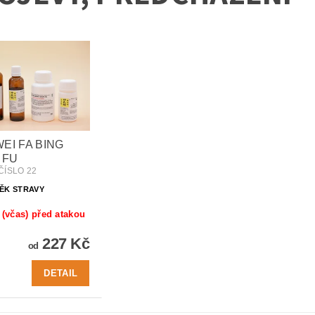
WEI FA BING
 FU
ČÍSLO 22
ĚK STRAVY
 (včas) před atakou
227 Kč
od
DETAIL