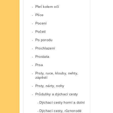
Pleť kolem očí
Plíce
Pocení
Početí
Po porodu
Prochlazení
Prostata
Prsa
Prsty, ruce, klouby, nehty,
zápěstí
Prsty, nárty, nohy
Průdušky a dýchací cesty
Dýchací cesty horní a dolní
Dýchací cesty, různorodé