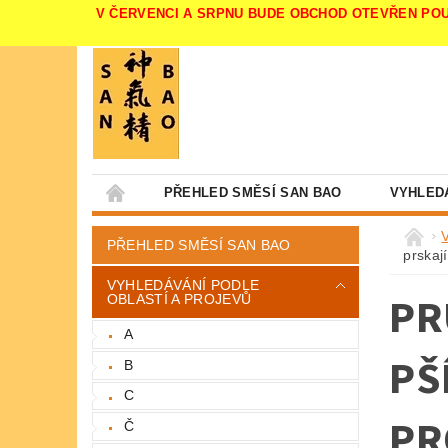
V ČERVENCI A SRPNU BUDE OBCHOD OTEVŘEN POUZE V 
PŘEHLED SMĚSÍ SAN BAO
VYHLED
PŘEHLED SMĚSÍ SAN BAO
prskaj
VYHLEDÁVÁNÍ PODLE
PR
OBLASTÍ A PROJEVŮ
A
PŠ
B
C
PR
Č