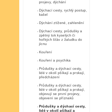
projevy, dýchání
Dýchací cesty, rychlý postup,
kašel
Dýchání ztížené, zahlenění
Dýchací cesty, průdušky a
zpětný tok kyselých či
hořkých šťáv z žaludku do
jícnu
Kouření
Kouření a psychika
Průdušky a dýchací cesty,
lidé v okolí pšíkají a prskají,
předcházení
Průdušky a dýchací cesty,
lidé v okolí pšíkají a prskají,
objevují se první projevy,
objevení se příznaků
Průdušky a dýchací cesty,
lidé v okolí pšíkají a