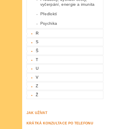
vyčerpání, energie a imunita
Předloktí
Psychika
R
S
Š
T
U
V
Z
Ž
JAK UŽÍVAT
KRÁTKÁ KONZULTACE PO TELEFONU