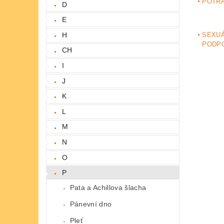
POTRA
D
E
H
SEXUÁ
PODP
CH
I
J
K
L
M
N
O
P
Pata a Achillova šlacha
Pánevní dno
Pleť