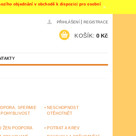
ího objednání v obchodě k dispozici pro osobní
|
PŘIHLÁŠENÍ
REGISTRACE
KOŠÍK:
0 Kč
NTAKTY
ODPORA, SPERMIE
NESCHOPNOST
 POHYBLIVOST
OTĚHOTNĚT
U ŽEN PODPORA
POTRAT A KREV