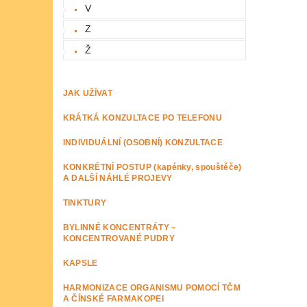
V
Z
Ž
JAK UŽÍVAT
KRÁTKÁ KONZULTACE PO TELEFONU
INDIVIDUÁLNÍ (OSOBNÍ) KONZULTACE
KONKRÉTNÍ POSTUP (kapénky, spouštěče)
A DALŠÍ NÁHLÉ PROJEVY
TINKTURY
BYLINNÉ KONCENTRÁTY –
KONCENTROVANÉ PUDRY
KAPSLE
HARMONIZACE ORGANISMU POMOCÍ TČM
A ČÍNSKÉ FARMAKOPEI