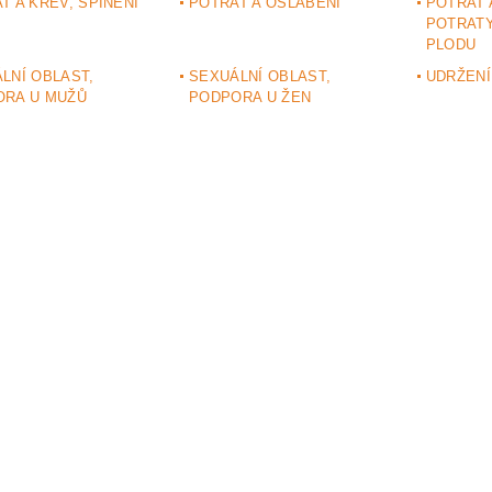
T A KREV, ŠPINĚNÍ
POTRAT A OSLABENÍ
POTRAT 
POTRATY
PLODU
LNÍ OBLAST,
SEXUÁLNÍ OBLAST,
UDRŽENÍ
ORA U MUŽŮ
PODPORA U ŽEN