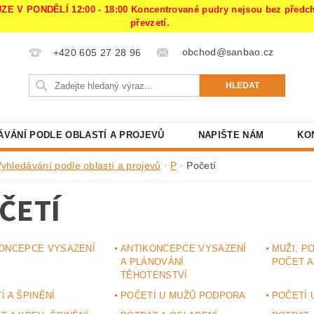
PONDĚLÍ 12:00 - 18:00 Koncentrované pudry nejsou bez předchoz
převzetí.
obchod@sanbao.cz
+420 605 27 28 96
ÁVÁNÍ PODLE OBLASTÍ A PROJEVŮ
NAPIŠTE NÁM
KO
Vyhledávání podle oblastí a projevů
P
Početí
ČETÍ
ONCEPCE VYSAZENÍ
ANTIKONCEPCE VYSAZENÍ
MUŽI, P
A PLÁNOVÁNÍ
POČET A
TĚHOTENSTVÍ
Í A ŠPINĚNÍ
POČETÍ U MUŽŮ PODPORA
POČETÍ 