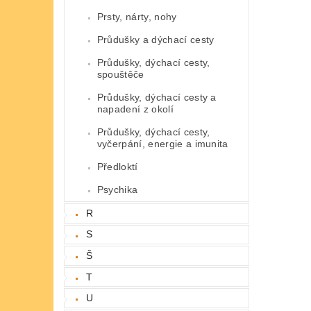
Prsty, nárty, nohy
Průdušky a dýchací cesty
Průdušky, dýchací cesty,
spouštěče
Průdušky, dýchací cesty a
napadení z okolí
Průdušky, dýchací cesty,
vyčerpání, energie a imunita
Předloktí
Psychika
R
S
Š
T
U