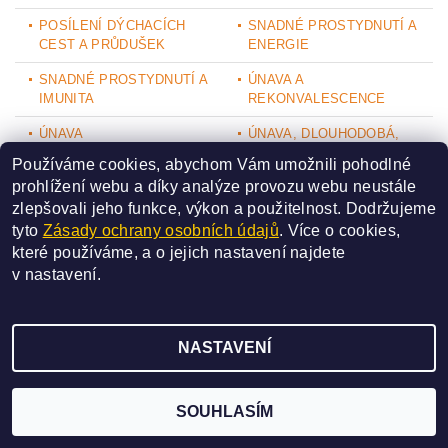
POSÍLENÍ DÝCHACÍCH
SNADNÉ PROSTYDNUTÍ A
CEST A PRŮDUŠEK
ENERGIE
SNADNÉ PROSTYDNUTÍ A
ÚNAVA A
IMUNITA
REKONVALESCENCE
ÚNAVA
ÚNAVA, DLOUHODOBÁ,
VYČERPÁVAJÍCÍ ÚNAVA
Používáme cookies, abychom Vám umožnili pohodlné
prohlížení webu a díky analýze provozu webu neustále
VELMI OSLABENÁ IMUNITA
VYČERPANOST
zlepšovali jeho funkce, výkon a použitelnost.
Dodržujeme
VYČERPÁNÍ ORGÁNŮ A
tyto
Zásady ochrany osobních údajů
. Více o cookies,
CELKOVÁ ÚNAVA
které používáme, a o jejich nastavení najdete
ORGANISMU
v
nastavení
.
NASTAVENÍ
2026 ©
SAN BAO
, všechna práva vyhrazena
Vytvořil Shoptet
SOUHLASÍM