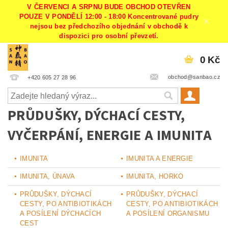
V ČERVENCI A SRPNU BUDE OBCHOD OTEVŘEN
POUZE V PONDĚLÍ 12:00 - 18:00 Koncentrované pudry
nejsou bez předchozího objednání v obchodě k
dispozici pro osobní převzetí.
0 Kč
obchod@sanbao.cz
+420 605 27 28 96
PRŮDUŠKY, DÝCHACÍ CESTY,
VYČERPÁNÍ, ENERGIE A IMUNITA
IMUNITA
IMUNITA A ENERGIE
IMUNITA, ÚNAVA
IMUNITA, HORKO
PRŮDUŠKY, DÝCHACÍ
PRŮDUŠKY, DÝCHACÍ
CESTY, PO ANTIBIOTIKÁCH
CESTY, PO ANTIBIOTIKÁCH
A POSÍLENÍ DÝCHACÍCH
A POSÍLENÍ ORGANISMU
CEST