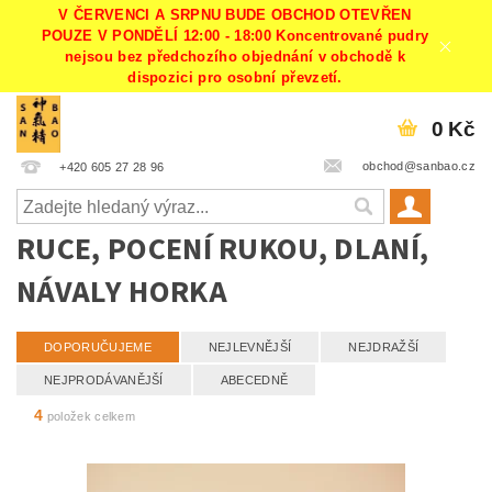
V ČERVENCI A SRPNU BUDE OBCHOD OTEVŘEN
POUZE V PONDĚLÍ 12:00 - 18:00 Koncentrované pudry
nejsou bez předchozího objednání v obchodě k
dispozici pro osobní převzetí.
0 Kč
obchod@sanbao.cz
+420 605 27 28 96
RUCE, POCENÍ RUKOU, DLANÍ,
NÁVALY HORKA
DOPORUČUJEME
NEJLEVNĚJŠÍ
NEJDRAŽŠÍ
NEJPRODÁVANĚJŠÍ
ABECEDNĚ
4
položek celkem