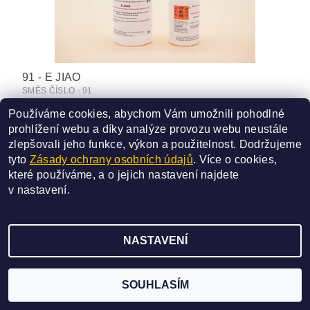
91 - E JIAO
SMĚS ČÍSLO - 91
450 Kč
Používáme cookies, abychom Vám umožnili pohodlné
od
prohlížení webu a díky analýze provozu webu neustále
DETAIL
zlepšovali jeho funkce, výkon a použitelnost.
Dodržujeme
tyto
Zásady ochrany osobních údajů
. Více o cookies,
které používáme, a o jejich nastavení najdete
v
nastavení
.
2026 ©
SAN BAO
, všechna práva vyhrazena
NASTAVENÍ
Vytvořil Shoptet
SOUHLASÍM