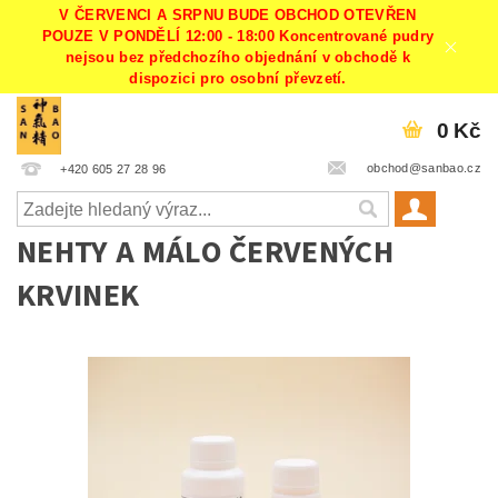
V ČERVENCI A SRPNU BUDE OBCHOD OTEVŘEN
POUZE V PONDĚLÍ 12:00 - 18:00 Koncentrované pudry
nejsou bez předchozího objednání v obchodě k
dispozici pro osobní převzetí.
0 Kč
obchod@sanbao.cz
+420 605 27 28 96
NEHTY A MÁLO ČERVENÝCH
KRVINEK