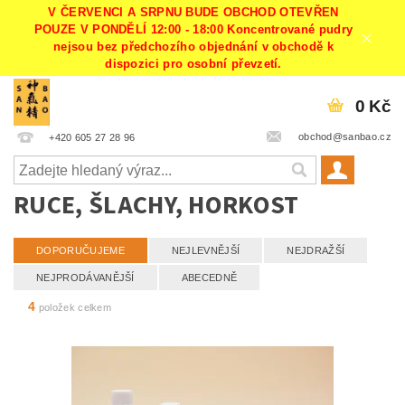
V ČERVENCI A SRPNU BUDE OBCHOD OTEVŘEN
POUZE V PONDĚLÍ 12:00 - 18:00 Koncentrované pudry
nejsou bez předchozího objednání v obchodě k
dispozici pro osobní převzetí.
0 Kč
obchod@sanbao.cz
+420 605 27 28 96
RUCE, ŠLACHY, HORKOST
DOPORUČUJEME
NEJLEVNĚJŠÍ
NEJDRAŽŠÍ
NEJPRODÁVANĚJŠÍ
ABECEDNĚ
4
položek celkem