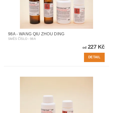
98A - WANG QIU ZHOU DING
SMĚS ČÍSLO - 98A
227 Kč
od
DETAIL