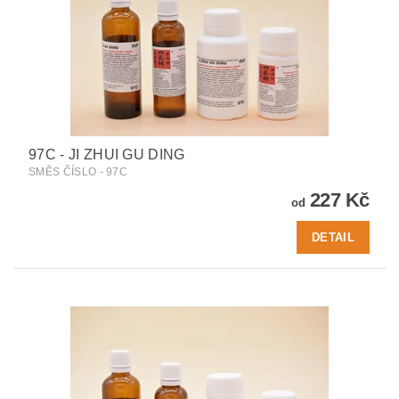
97C - JI ZHUI GU DING
SMĚS ČÍSLO - 97C
227 Kč
od
DETAIL