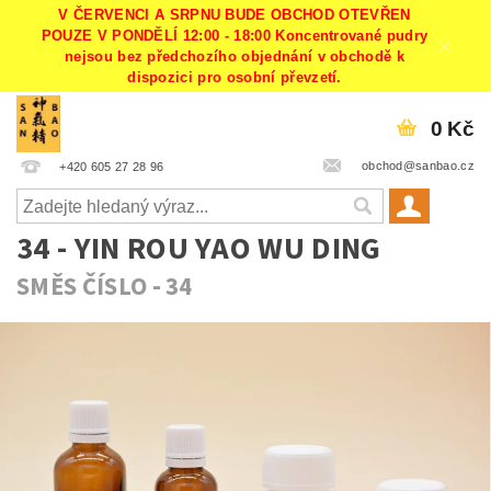
V ČERVENCI A SRPNU BUDE OBCHOD OTEVŘEN
POUZE V PONDĚLÍ 12:00 - 18:00 Koncentrované pudry
nejsou bez předchozího objednání v obchodě k
dispozici pro osobní převzetí.
0 Kč
obchod@sanbao.cz
+420 605 27 28 96
34 - YIN ROU YAO WU DING
SMĚS ČÍSLO - 34