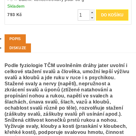
Skladem
793 Kč
POPIS
DISKUZE
Podle fyziologie TČM uvolněním dráhy jater uvolní i
celkové stažení svalů a člověka, umožní lepší výživu
svalů a kloubů a jde ruku v ruce i s psychikou.
Stažené svaly a nervy (napětí), nepružnost a
zkrácení svalů a úponů (ztížené natahování a
propínání nohou a rukou, napětí ve svalech a
šlachách, únava svalů, šlach, vazů a kloubů,
ochablost svalů různě po těle), rozvolňuje stažení
(záškuby svalů, záškuby svalů při usínání apod.).
Snížená citlivost konečků prstů rukou a nohou.
Vyživuje svaly, klouby a kosti (praskání v kloubech,
křehké kosti), podporuje svalovou hmotu, činnost