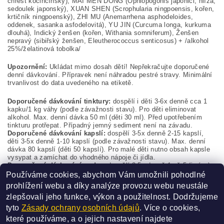
chřest kočinčínský), MAI MEN DONG (Ophiopogonis japonici, hlíza,
sedoulek japonský), XUAN SHEN (Scrophularia ningpoensis, kořen,
krtičník ningpoenský), ZHI MU (Anemarrhena asphodeloides,
oddenek, sasanka asfodelovitá), YU JIN (Curcuma longa, kurkuma
dlouhá), Indický ženšen (kořen, Withania somniferum), Ženšen
nepravý (sibiřský ženšen, Eleutherococcus senticosus) + /alkohol
25%
/želatinová tobolka/
Upozornění:
Ukládat mimo dosah dětí! Nepřekračujte doporučené
denní dávkování. Přípravek není náhradou pestré stravy. Minimální
trvanlivost do data uvedeného na etiketě.
Doporučené dávkování tinktury:
dospělí i děti 3-6x denně cca 1
kapku/1 kg váhy (podle závažnosti stavu). Pro děti eliminovat
alkohol. Max. denní dávka 50 ml (děti 30 ml).
Před upotřebením
tinkturu protřepat. Případný jemný sediment není na závadu.
Doporučené dávkování kapslí:
dospělí 3-5x denně 2-15 kapslí,
děti 3-5x denně 1-10 kapslí (podle závažnosti stavu). Max. denní
dávka 80 kapslí (děti 50 kapslí). Pro malé děti nutno obsah kapsle
vysypat a zamíchat do vhodného nápoje či jídla.
Doporučené dávkování pudru:
dospělí 3-5x denně 1 až 5 (i více)
gramů, děti 3-5x denně 0,5 až 2 (i více) gramy (podle závažnosti
Používáme cookies, abychom Vám umožnili pohodlné
stavu). Max. denní dávka 30 gramů (děti 20 gramů), lze zamíchat
prohlížení webu a díky analýze provozu webu neustále
do vhodného nápoje či jídla.
zlepšovali jeho funkce, výkon a použitelnost.
Dodržujeme
Buďte první, kdo napíše příspěvek k této položce.
tyto
Zásady ochrany osobních údajů
. Více o cookies,
Přidat komentář
které používáme, a o jejich nastavení najdete