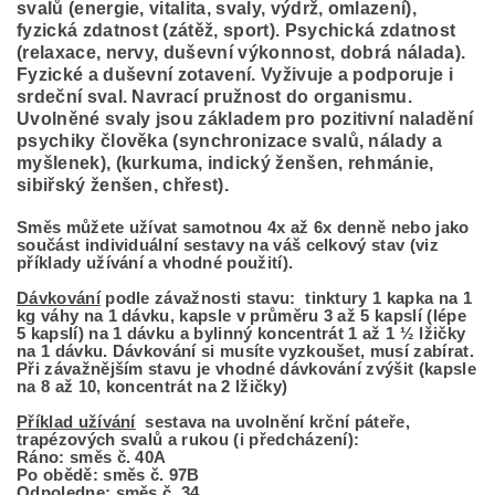
svalů (energie, vitalita, svaly, výdrž, omlazení),
fyzická zdatnost (zátěž, sport). Psychická zdatnost
(relaxace, nervy, duševní výkonnost, dobrá nálada).
Fyzické a duševní zotavení. Vyživuje a podporuje i
srdeční sval. Navrací pružnost do organismu.
Uvolněné svaly jsou základem pro pozitivní naladění
psychiky člověka (synchronizace svalů, nálady a
myšlenek), (kurkuma, indický ženšen, rehmánie,
sibiřský ženšen, chřest).
Směs můžete užívat samotnou 4x až 6x denně nebo jako
součást individuální sestavy na váš celkový stav (viz
příklady užívání a vhodné použití).
Dávkování
podle závažnosti stavu: tinktury 1 kapka na 1
kg váhy na 1 dávku, kapsle v průměru 3 až 5 kapslí (lépe
5 kapslí) na 1 dávku a bylinný koncentrát 1 až 1 ½ lžičky
na 1 dávku. Dávkování si musíte vyzkoušet, musí zabírat.
Při závažnějším stavu je vhodné dávkování zvýšit (kapsle
na 8 až 10, koncentrát na 2 lžičky)
Příklad užívání
sestava na uvolnění krční páteře,
trapézových svalů a rukou (i předcházení):
Ráno: směs č. 40A
Po obědě: směs č. 97B
Odpoledne: směs č. 34