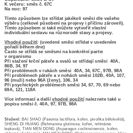
K večeru: směs č. 67C
Na noc: 97
Tímto způsobem lze střídat jakékoli směsi dle vašeho
výběru (celkové působení na projevy i příčinu zároveň).
Tímto způsobem si také můžete vytvořit vlastní
individuální sestavu na různorodé stavy a projevy.
Vhodné použití
: (uvedené směsi střídat v uvedeném
pořadí během dne)
Často se střídá se směsmi na konkrétní partie
v organismu
Při stažení krční páteře a svalů se střídají směsi 40A,
86B, 34, 97
Při problémech v rukách směsi 40A, 34, 67C, 97B, 98A
Při problémech páteře a v nohách směsi 102B, 40A, 107,
96 (muži) nebo 96A (ženy), 106, 34
Při psychických problémech směsi 34, 67, 70, 69 nebo
69A, 121, 118A
Více informací a další
vhodné použití
naleznete také u
popisu směsi č. 40A, 97, 97B, 98A
Složení:
BAI SHAO (Paeonia lactiflora, kořen, pivoňka bělokvětá),
SHENG DI HUANG (Rehmannia glutinosa, kořen, rehmánie
lepkavá), TIAN MEN DONG (Asparagus cochinsinensis, kořen,