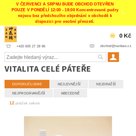
V ČERVENCI A SRPNU BUDE OBCHOD OTEVŘEN
POUZE V PONDĚLÍ 12:00 - 18:00 Koncentrované pudry
nejsou bez předchozího objednání v obchodě k
dispozici pro osobní převzetí.
0 Kč
obchod@sanbao.cz
+420 605 27 28 96
VITALITA CELÉ PÁTEŘE
DOPORUČUJEME
NEJLEVNĚJŠÍ
NEJDRAŽŠÍ
NEJPRODÁVANĚJŠÍ
ABECEDNĚ
12
položek celkem