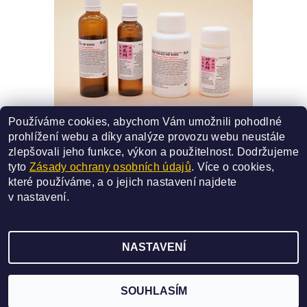
Používáme cookies, abychom Vám umožnili pohodlné
42 - SHEN YIN KU HE DING
prohlížení webu a díky analýze provozu webu neustále
SMĚS ČÍSLO - 42
zlepšovali jeho funkce, výkon a použitelnost.
Dodržujeme
227 Kč
od
tyto
Zásady ochrany osobních údajů
. Více o cookies,
které používáme, a o jejich nastavení najdete
DETAIL
v
nastavení
.
NASTAVENÍ
2026 ©
SAN BAO
, všechna práva vyhrazena
Vytvořil Shoptet
SOUHLASÍM