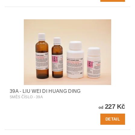
39A - LIU WEI DI HUANG DING
SMĚS ČÍSLO - 39A
227 Kč
od
DETAIL