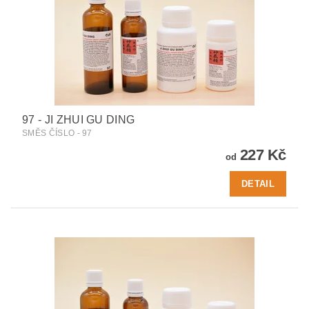
97 - JI ZHUI GU DING
SMĚS ČÍSLO - 97
227 Kč
od
DETAIL