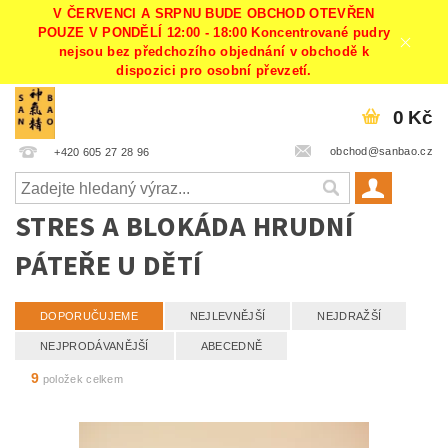
V ČERVENCI A SRPNU BUDE OBCHOD OTEVŘEN
POUZE V PONDĚLÍ 12:00 - 18:00 Koncentrované pudry
nejsou bez předchozího objednání v obchodě k
dispozici pro osobní převzetí.
0 Kč
obchod@sanbao.cz
+420 605 27 28 96
STRES A BLOKÁDA HRUDNÍ
PÁTEŘE U DĚTÍ
DOPORUČUJEME
NEJLEVNĚJŠÍ
NEJDRAŽŠÍ
NEJPRODÁVANĚJŠÍ
ABECEDNĚ
9
položek celkem