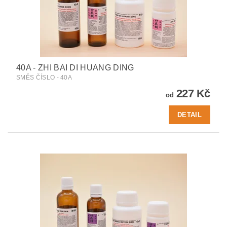
40A - ZHI BAI DI HUANG DING
SMĚS ČÍSLO - 40A
227 Kč
od
DETAIL