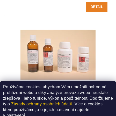
DETAIL
Používáme cookies, abychom Vám umožnili pohodlné
97D - JI ZHUI GU DING
prohlížení webu a díky analýze provozu webu neustále
SMĚS ČÍSLO - 97D
zlepšovali jeho funkce, výkon a použitelnost.
Dodržujeme
227 Kč
od
tyto
Zásady ochrany osobních údajů
. Více o cookies,
které používáme, a o jejich nastavení najdete
DETAIL
v
nastavení
.