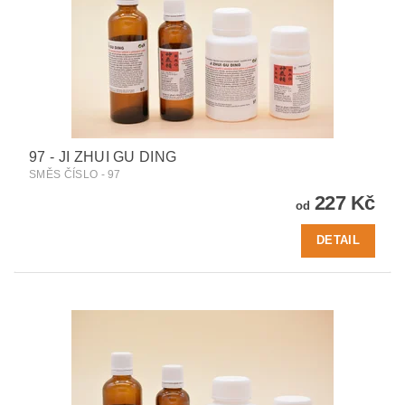
97 - JI ZHUI GU DING
SMĚS ČÍSLO - 97
227 Kč
od
DETAIL