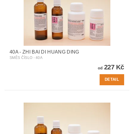
40A - ZHI BAI DI HUANG DING
SMĚS ČÍSLO - 40A
227 Kč
od
DETAIL