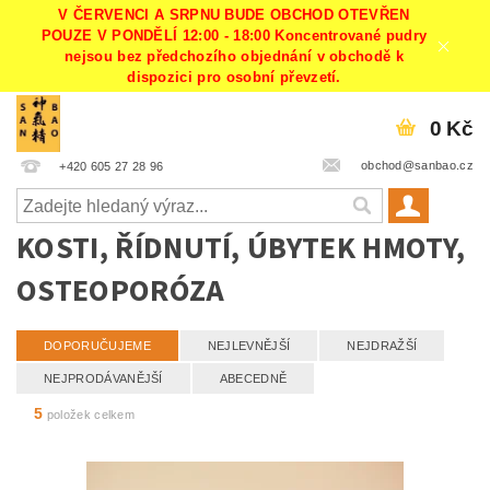
V ČERVENCI A SRPNU BUDE OBCHOD OTEVŘEN
POUZE V PONDĚLÍ 12:00 - 18:00 Koncentrované pudry
nejsou bez předchozího objednání v obchodě k
dispozici pro osobní převzetí.
0 Kč
obchod@sanbao.cz
+420 605 27 28 96
KOSTI, ŘÍDNUTÍ, ÚBYTEK HMOTY,
OSTEOPORÓZA
DOPORUČUJEME
NEJLEVNĚJŠÍ
NEJDRAŽŠÍ
NEJPRODÁVANĚJŠÍ
ABECEDNĚ
5
položek celkem