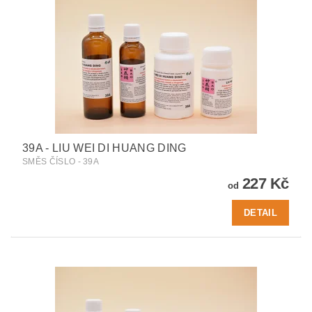
39A - LIU WEI DI HUANG DING
SMĚS ČÍSLO - 39A
227 Kč
od
DETAIL