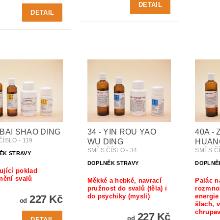
DETAIL
DETAIL
- BAI SHAO DING
34 - YIN ROU YAO
40A - 
ÍSLO - 119
WU DING
HUAN
SMĚS ČÍSLO - 34
SMĚS ČÍ
ĚK STRAVY
DOPLNĚK STRAVY
DOPLNĚ
jící poklad
nění svalů
Měkké a hebké, navrací
Palác n
pružnost do svalů (těla) i
rozmno
do psychiky (mysli)
energie
227 Kč
od
šlach, 
chrupav
227 Kč
od
DETAIL