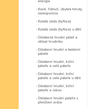
energie
Kosti, řídnutí, úbytek hmoty,
osteoporóza
Kulatá záda (kyfóza)
Kulatá záda (kyfóza) u dětí
Oslabená hrudní páteř a
oblast hrudníku
Oslabení hrudní a bederní
páteře
Oslabení hrudní, krční
páteře a celé páteře
Oslabení hrudní, krční
páteře a celé páteře u dětí
Oslabení hrudní, krční
páteře a rukou
Oslabení hrudní páteře z
přetížení srdce