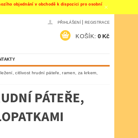
ího objednání v obchodě k dispozici pro osobní
|
PŘIHLÁŠENÍ
REGISTRACE
KOŠÍK:
0 Kč
NTAKTY
ležení, citlivost hrudní páteře, ramen, za krkem,
RUDNÍ PÁTEŘE,
 LOPATKAMI