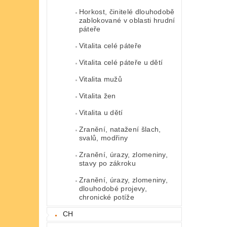
Horkost, činitelé dlouhodobě
zablokované v oblasti hrudní
páteře
Vitalita celé páteře
Vitalita celé páteře u dětí
Vitalita mužů
Vitalita žen
Vitalita u dětí
Zranění, natažení šlach,
svalů, modřiny
Zranění, úrazy, zlomeniny,
stavy po zákroku
Zranění, úrazy, zlomeniny,
dlouhodobé projevy,
chronické potíže
CH