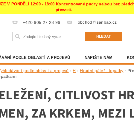
PONDĚLÍ 12:00 - 18:00 Koncentrované pudry nejsou bez předchoz
převzetí.
obchod@sanbao.cz
+420 605 27 28 96
ÁVÁNÍ PODLE OBLASTÍ A PROJEVŮ
NAPIŠTE NÁM
KO
Vyhledávání podle oblastí a projevů
H
Hrudní páteř - lopatky
Pře
opatkami
ELEŽENÍ, CITLIVOST H
MEN, ZA KRKEM, MEZI