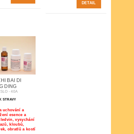
DETAIL
ZHI BAI DI
G DING
SLO - 40A
K STRAVY
a uchování a
žení esence a
 ledvin, vysychání
vazů, kloubů,
ek, obratlů a kostí