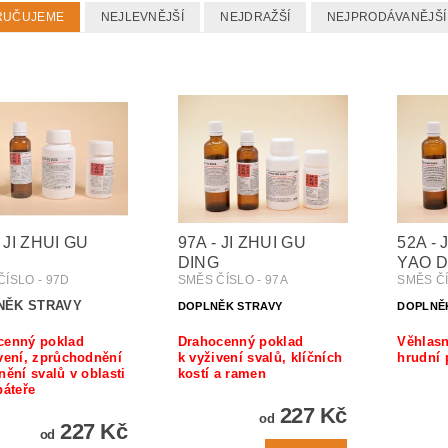
RUČUJEME
NEJLEVNĚJŠÍ
NEJDRAŽŠÍ
NEJPRODÁVANĚJŠÍ
 JI ZHUI GU
97A - JI ZHUI GU
52A - 
DING
YAO D
ČÍSLO - 97D
SMĚS ČÍSLO - 97A
SMĚS ČÍ
NĚK STRAVY
DOPLNĚK STRAVY
DOPLNĚ
cenný poklad
Drahocenný poklad
Věhlasn
vení, zprůchodnění
k vyživení svalů, klíčních
hrudní 
nění svalů v oblasti
kostí a ramen
páteře
227 Kč
od
227 Kč
od