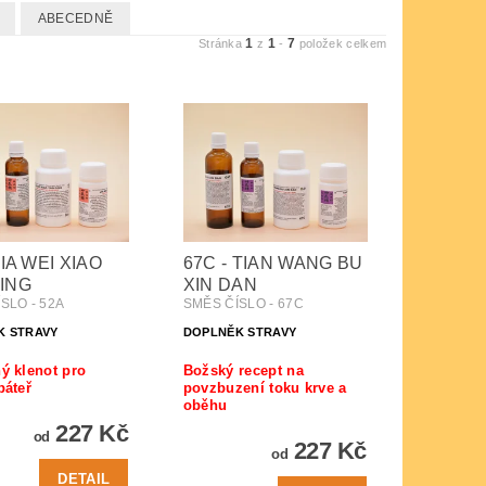
ABECEDNĚ
1
1
7
Stránka
z
-
položek celkem
JIA WEI XIAO
67C - TIAN WANG BU
ING
XIN DAN
SLO - 52A
SMĚS ČÍSLO - 67C
K STRAVY
DOPLNĚK STRAVY
ý klenot pro
Božský recept na
páteř
povzbuzení toku krve a
oběhu
227 Kč
od
227 Kč
od
DETAIL