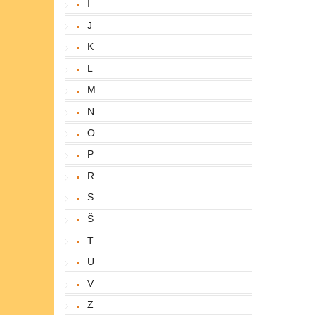
I
J
K
L
M
N
O
P
R
S
Š
T
U
V
Z