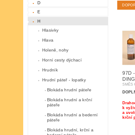
D
DOPO
E
H
Hlasivky
Hlava
Holeně, nohy
Horní cesty dýchací
Hrudník
97D -
DING
Hrudní páteř - lopatky
SMĚS 
Blokáda hrudní páteře
DOPL
Blokáda hrudní a krční
Draho
páteře
k vyži
a uvol
Blokáda hrudní a bederní
krční 
páteře
Blokáda hrudní, krční a
bederní páteře