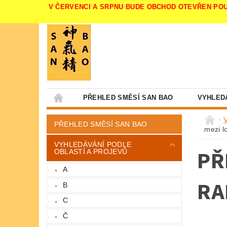
V ČERVENCI A SRPNU BUDE OBCHOD OTEVŘEN POUZE V 
PŘEHLED SMĚSÍ SAN BAO
VYHLED
PŘEHLED SMĚSÍ SAN BAO
mezi l
VYHLEDÁVÁNÍ PODLE
PŘ
OBLASTÍ A PROJEVŮ
A
RA
B
C
Č