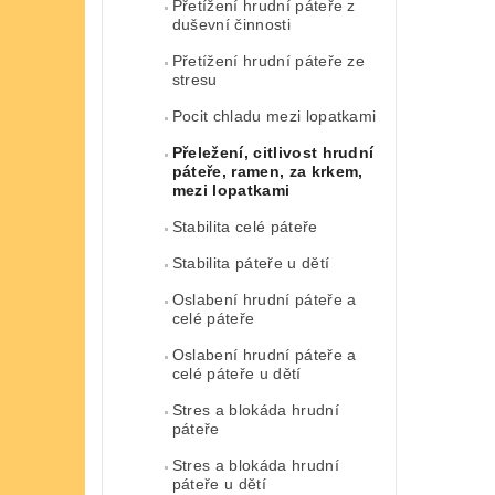
Přetížení hrudní páteře z
duševní činnosti
Přetížení hrudní páteře ze
stresu
Pocit chladu mezi lopatkami
Přeležení, citlivost hrudní
páteře, ramen, za krkem,
mezi lopatkami
Stabilita celé páteře
Stabilita páteře u dětí
Oslabení hrudní páteře a
celé páteře
Oslabení hrudní páteře a
celé páteře u dětí
Stres a blokáda hrudní
páteře
Stres a blokáda hrudní
páteře u dětí