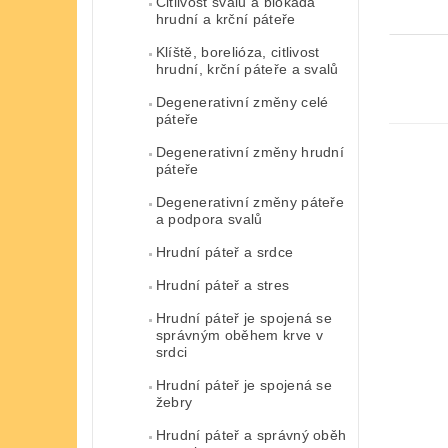
Citlivost svalů a blokáda
hrudní a krční páteře
Klíště, borelióza, citlivost
hrudní, krční páteře a svalů
Degenerativní změny celé
páteře
Degenerativní změny hrudní
páteře
Degenerativní změny páteře
a podpora svalů
Hrudní páteř a srdce
Hrudní páteř a stres
Hrudní páteř je spojená se
správným oběhem krve v
srdci
Hrudní páteř je spojená se
žebry
Hrudní páteř a správný oběh