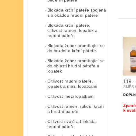
Blokáda krční páteře spojená
s blokádou hrudní páteře
Blokáda krční páteře,
citlivost ramen, lopatek a
hrudní páteře
Blokáda žeber promítající se
do hrudní a krční páteře
Blokáda žeber promítající se
do oblasti hrudní páteře a
lopatek
Citlivost hrudní páteře,
119 
lopatek a mezi lopatkami
SMĚS Č
DOPLN
Citlivost mezi lopatkami
Zjemňu
Citlivost ramen, rukou, krční
k uvol
a hrudní páteře
Citlivost svalů a blokáda
hrudní páteře