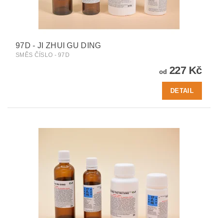
97D - JI ZHUI GU DING
SMĚS ČÍSLO - 97D
227 Kč
od
DETAIL