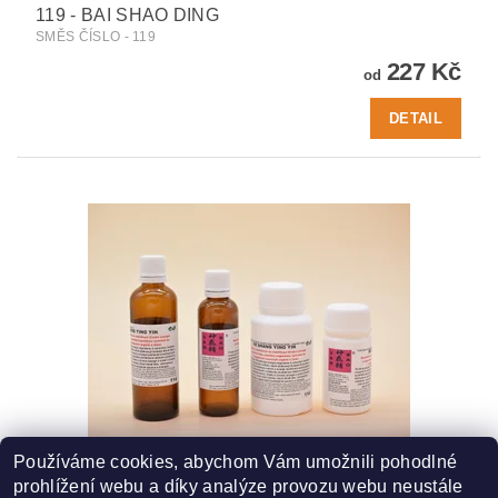
119 - BAI SHAO DING
SMĚS ČÍSLO - 119
227 Kč
od
DETAIL
Používáme cookies, abychom Vám umožnili pohodlné
114 - RE SHANG YING YIN
prohlížení webu a díky analýze provozu webu neustále
SMĚS ČÍSLO - 114