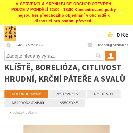
V ČERVENCI A SRPNU BUDE OBCHOD OTEVŘEN
POUZE V PONDĚLÍ 12:00 - 18:00 Koncentrované pudry
nejsou bez předchozího objednání v obchodě k
dispozici pro osobní převzetí.
0 Kč
obchod@sanbao.cz
+420 605 27 28 96
KLÍŠTĚ, BORELIÓZA, CITLIVOST
HRUDNÍ, KRČNÍ PÁTEŘE A SVALŮ
DOPORUČUJEME
NEJLEVNĚJŠÍ
NEJDRAŽŠÍ
NEJPRODÁVANĚJŠÍ
ABECEDNĚ
7
položek celkem