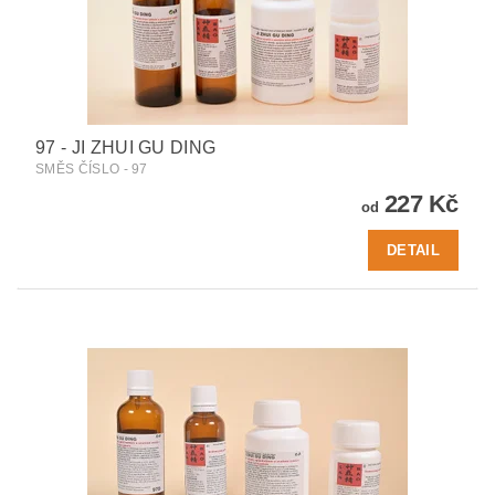
97 - JI ZHUI GU DING
SMĚS ČÍSLO - 97
227 Kč
od
DETAIL