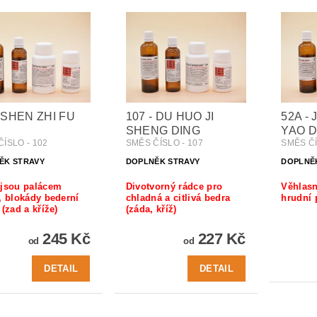
- SHEN ZHI FU
107 - DU HUO JI
52A - 
SHENG DING
YAO D
ÍSLO - 102
SMĚS ČÍSLO - 107
SMĚS ČÍ
ĚK STRAVY
DOPLNĚK STRAVY
DOPLNĚ
 jsou palácem
Divotvorný rádce pro
Věhlasn
, blokády bederní
chladná a citlivá bedra
hrudní 
 (zad a kříže)
(záda, kříž)
245 Kč
227 Kč
od
od
DETAIL
DETAIL