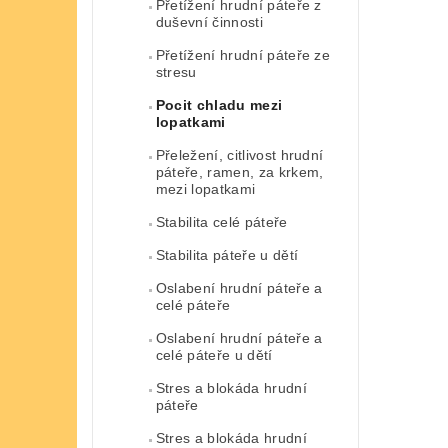
Přetížení hrudní páteře z
duševní činnosti
Přetížení hrudní páteře ze
stresu
Pocit chladu mezi
lopatkami
Přeležení, citlivost hrudní
páteře, ramen, za krkem,
mezi lopatkami
Stabilita celé páteře
Stabilita páteře u dětí
Oslabení hrudní páteře a
celé páteře
Oslabení hrudní páteře a
celé páteře u dětí
Stres a blokáda hrudní
páteře
Stres a blokáda hrudní