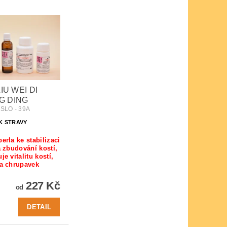
LIU WEI DI
G DING
SLO - 39A
K STRAVY
erla ke stabilizaci
a zbudování kostí,
e vitalitu kostí,
a chrupavek
227 Kč
od
DETAIL