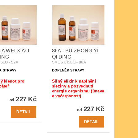
JIA WEI XIAO
86A - BU ZHONG YI
ING
QI DING
SLO - 52A
SMĚS ČÍSLO - 86A
K STRAVY
DOPLNĚK STRAVY
ý klenot pro
Silný elixír k naplnění
páteř
sleziny a pozvednutí
energie organismu (únava
a vyčerpanost)
227 Kč
od
227 Kč
od
DETAIL
DETAIL