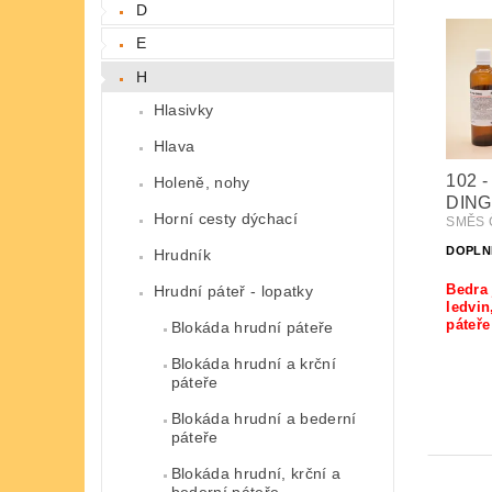
D
E
H
Hlasivky
Hlava
102 
Holeně, nohy
DING
Horní cesty dýchací
SMĚS Č
DOPLN
Hrudník
Bedra
Hrudní páteř - lopatky
ledvin
páteře
Blokáda hrudní páteře
Blokáda hrudní a krční
páteře
Blokáda hrudní a bederní
páteře
Blokáda hrudní, krční a
bederní páteře