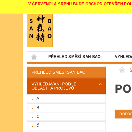
V ČERVENCI A SRPNU BUDE OBCHOD OTEVŘEN POUZE V 
PŘEHLED SMĚSÍ SAN BAO
VYHLED
PŘEHLED SMĚSÍ SAN BAO
PO
VYHLEDÁVÁNÍ PODLE
OBLASTÍ A PROJEVŮ
A
B
DOPO
C
Č