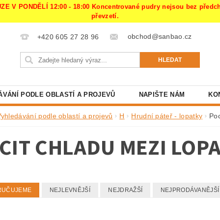
PONDĚLÍ 12:00 - 18:00 Koncentrované pudry nejsou bez předchoz
převzetí.
obchod@sanbao.cz
+420 605 27 28 96
ÁVÁNÍ PODLE OBLASTÍ A PROJEVŮ
NAPIŠTE NÁM
KO
Vyhledávání podle oblastí a projevů
H
Hrudní páteř - lopatky
Poc
CIT CHLADU MEZI LOP
RUČUJEME
NEJLEVNĚJŠÍ
NEJDRAŽŠÍ
NEJPRODÁVANĚJŠÍ