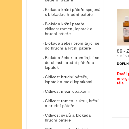
Blokáda krční páteře spojená
s blokádou hrudní páteře
Blokáda krční páteře,
citlivost ramen, lopatek a
hrudní páteře
Blokáda žeber promítající se
do hrudní a krční páteře
89 - 
SMĚS Č
Blokáda žeber promítající se
do oblasti hrudní páteře a
DOPLN
lopatek
Dračí 
Citlivost hrudní páteře,
energi
lopatek a mezi lopatkami
těla
Citlivost mezi lopatkami
Citlivost ramen, rukou, krční
a hrudní páteře
Citlivost svalů a blokáda
hrudní páteře