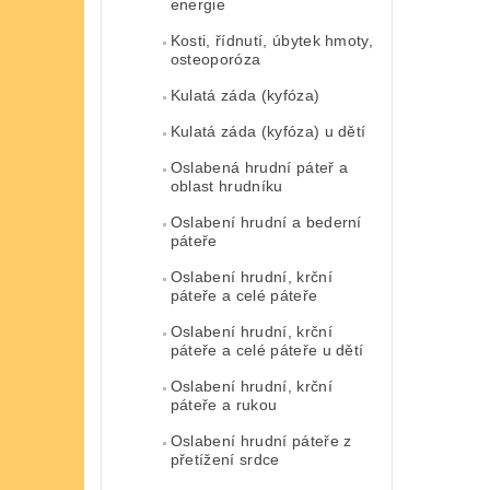
energie
Kosti, řídnutí, úbytek hmoty,
osteoporóza
Kulatá záda (kyfóza)
Kulatá záda (kyfóza) u dětí
Oslabená hrudní páteř a
oblast hrudníku
Oslabení hrudní a bederní
páteře
Oslabení hrudní, krční
páteře a celé páteře
Oslabení hrudní, krční
páteře a celé páteře u dětí
Oslabení hrudní, krční
páteře a rukou
Oslabení hrudní páteře z
přetížení srdce