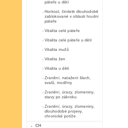
páteře u dětí
Horkost, činitelé dlouhodobě
zablokované v oblasti hrudní
páteře
Vitalita celé páteře
Vitalita celé páteře u dětí
Vitalita mužů
Vitalita žen
Vitalita u dětí
Zranění, natažení šlach,
svalů, modřiny
Zranění, úrazy, zlomeniny,
stavy po zákroku
Zranění, úrazy, zlomeniny,
dlouhodobé projevy,
chronické potíže
CH