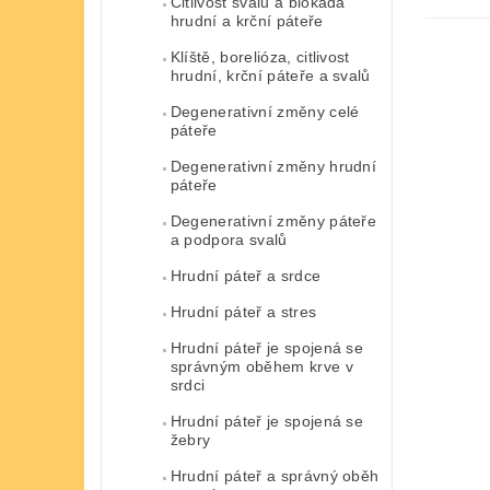
Citlivost svalů a blokáda
hrudní a krční páteře
Klíště, borelióza, citlivost
hrudní, krční páteře a svalů
Degenerativní změny celé
páteře
Degenerativní změny hrudní
páteře
Degenerativní změny páteře
a podpora svalů
Hrudní páteř a srdce
Hrudní páteř a stres
Hrudní páteř je spojená se
správným oběhem krve v
srdci
Hrudní páteř je spojená se
žebry
Hrudní páteř a správný oběh