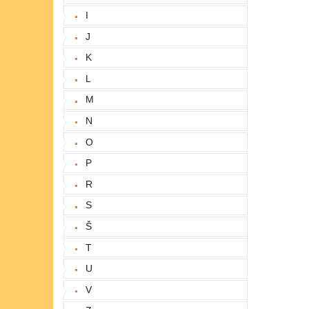
I
J
K
L
M
N
O
P
R
S
Š
T
U
V