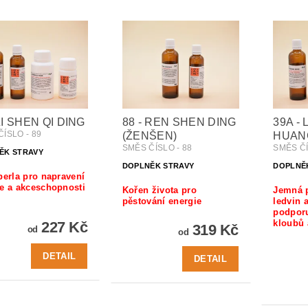
ZI SHEN QI DING
88 - REN SHEN DING
39A - 
ÍSLO - 89
(ŽENŠEN)
HUAN
SMĚS ČÍSLO - 88
SMĚS ČÍ
ĚK STRAVY
DOPLNĚK STRAVY
DOPLNĚ
perla pro napravení
e a akceschopnosti
Kořen života pro
Jemná p
pěstování energie
ledvin 
podporuj
kloubů 
227 Kč
319 Kč
od
od
DETAIL
DETAIL