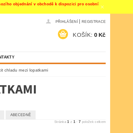
ího objednání v obchodě k dispozici pro osobní
|
PŘIHLÁŠENÍ
REGISTRACE
KOŠÍK:
0 Kč
NTAKTY
it chladu mezi lopatkami
ATKAMI
ABECEDNĚ
1
1
7
Stránka
z
-
položek celkem