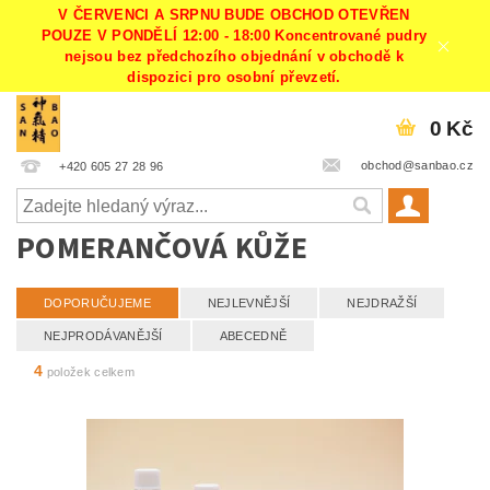
V ČERVENCI A SRPNU BUDE OBCHOD OTEVŘEN
POUZE V PONDĚLÍ 12:00 - 18:00 Koncentrované pudry
nejsou bez předchozího objednání v obchodě k
dispozici pro osobní převzetí.
0 Kč
obchod@sanbao.cz
+420 605 27 28 96
POMERANČOVÁ KŮŽE
DOPORUČUJEME
NEJLEVNĚJŠÍ
NEJDRAŽŠÍ
NEJPRODÁVANĚJŠÍ
ABECEDNĚ
4
položek celkem