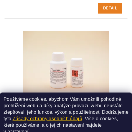
DETAIL
Používáme cookies, abychom Vám umožnili pohodlné
103B - GU AN FANG
prohlížení webu a díky analýze provozu webu neustále
SMĚS ČÍSLO - 103B
zlepšovali jeho funkce, výkon a použitelnost.
Dodržujeme
370 Kč
od
tyto
Zásady ochrany osobních údajů
. Více o cookies,
které používáme, a o jejich nastavení najdete
DETAIL
v
nastavení
.