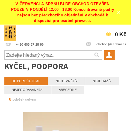
V ČERVENCI A SRPNU BUDE OBCHOD OTEVŘEN
POUZE V PONDĚLÍ 12:00 - 18:00 Koncentrované pudry
nejsou bez předchozího objednání v obchodě k
dispozici pro osobní převzetí.
0 Kč
obchod@sanbao.cz
+420 605 27 28 96
KYČEL, PODPORA
DOPORUČUJEME
NEJLEVNĚJŠÍ
NEJDRAŽŠÍ
NEJPRODÁVANĚJŠÍ
ABECEDNĚ
8
položek celkem