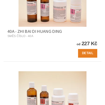
40A - ZHI BAI DI HUANG DING
SMĚS ČÍSLO - 40A
227 Kč
od
DETAIL