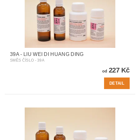
39A - LIU WEI DI HUANG DING
SMĚS ČÍSLO - 39A
227 Kč
od
DETAIL