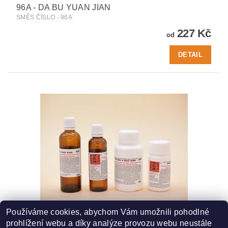
96A - DA BU YUAN JIAN
SMĚS ČÍSLO - 96A
227 Kč
od
DETAIL
Používáme cookies, abychom Vám umožnili pohodlné
106 - SHEN ZHU JI QIAO DING
prohlížení webu a díky analýze provozu webu neustále
SMĚS ČÍSLO - 106