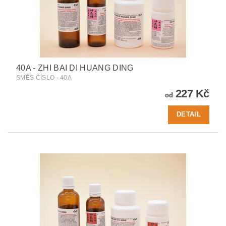
40A - ZHI BAI DI HUANG DING
SMĚS ČÍSLO - 40A
227 Kč
od
DETAIL