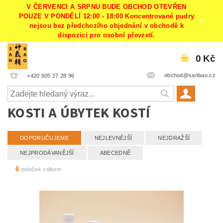
V ČERVENCI A SRPNU BUDE OBCHOD OTEVŘEN
POUZE V PONDĚLÍ 12:00 - 18:00 Koncentrované pudry
nejsou bez předchozího objednání v obchodě k
dispozici pro osobní převzetí.
0 Kč
obchod@sanbao.cz
+420 605 27 28 96
KOSTI A ÚBYTEK KOSTÍ
DOPORUČUJEME
NEJLEVNĚJŠÍ
NEJDRAŽŠÍ
NEJPRODÁVANĚJŠÍ
ABECEDNĚ
6
položek celkem