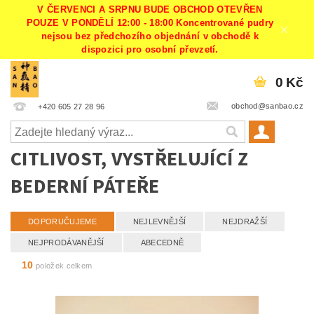
V ČERVENCI A SRPNU BUDE OBCHOD OTEVŘEN
POUZE V PONDĚLÍ 12:00 - 18:00 Koncentrované pudry
nejsou bez předchozího objednání v obchodě k
dispozici pro osobní převzetí.
0 Kč
obchod@sanbao.cz
+420 605 27 28 96
CITLIVOST, VYSTŘELUJÍCÍ Z
BEDERNÍ PÁTEŘE
DOPORUČUJEME
NEJLEVNĚJŠÍ
NEJDRAŽŠÍ
NEJPRODÁVANĚJŠÍ
ABECEDNĚ
10
položek celkem