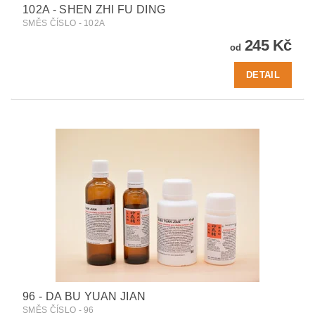
102A - SHEN ZHI FU DING
SMĚS ČÍSLO - 102A
245 Kč
od
DETAIL
96 - DA BU YUAN JIAN
SMĚS ČÍSLO - 96