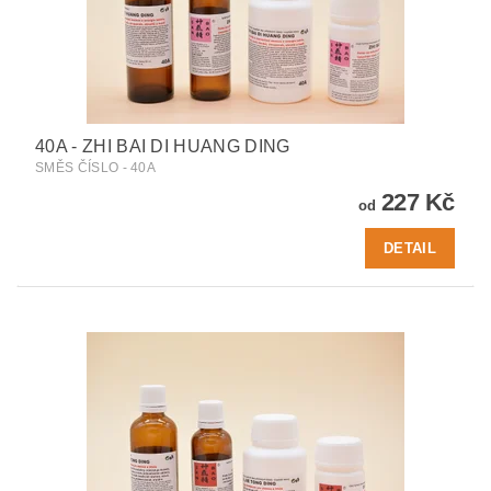
40A - ZHI BAI DI HUANG DING
SMĚS ČÍSLO - 40A
227 Kč
od
DETAIL