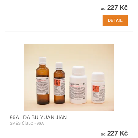
227 Kč
od
DETAIL
96A - DA BU YUAN JIAN
SMĚS ČÍSLO - 96A
227 Kč
od