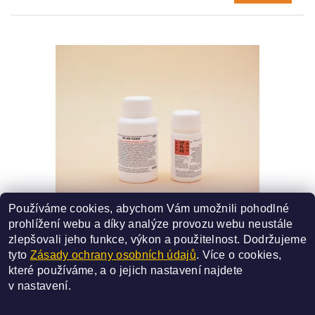
Používáme cookies, abychom Vám umožnili pohodlné
103A - GU AN FANG
prohlížení webu a díky analýze provozu webu neustále
SMĚS ČÍSLO - 103A
zlepšovali jeho funkce, výkon a použitelnost.
Dodržujeme
370 Kč
od
tyto
Zásady ochrany osobních údajů
. Více o cookies,
které používáme, a o jejich nastavení najdete
DETAIL
v
nastavení
.