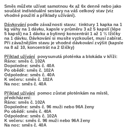
Směs můžete užívat samotnou 4x až 6x denně nebo jako
součást individuální sestavy na váš celkový stav (viz
vhodné použití a příklady užívání).
Dávkování
podle závažnosti stavu: tinktury 1 kapka na 1
kg váhy na 1 dávku, kapsle v průměru 3 až 5 kapslí (lépe
5 kapslí) na 1 dávku a bylinný koncentrát 1 až 1 ½ lžičky
na 1 dávku. Dávkování si musíte vyzkoušet, musí zabírat.
Při závažnějším stavu je vhodné dávkování zvýšit (kapsle
na 8 až 10, koncentrát na 2 lžičky)
Příklad užívání
povysunutá ploténka a blokáda v kříži:
Ráno: směs č. 102A
Dopoledne: směs č. 40A
Po obědě: směs č. 102A
Odpoledne: směs č. 40A
K večeru: směs č. 102A
Na noc: směs č. 40A
Příklad užívání
pomoc zůstat ploténkám na místě,
předcházení:
Ráno: směs č. 102A
Dopoledne: směs č. 96 muži nebo 96A ženy
Po obědě: směs č. 40A
Odpoledne: směs č. 102A
K večeru: směs č. 96 muži nebo 96A ženy
Na noc: směs č. 40A