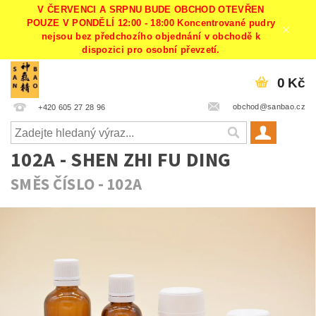
V ČERVENCI A SRPNU BUDE OBCHOD OTEVŘEN
POUZE V PONDĚLÍ 12:00 - 18:00 Koncentrované pudry
nejsou bez předchozího objednání v obchodě k
dispozici pro osobní převzetí.
0 Kč
obchod@sanbao.cz
+420 605 27 28 96
102A - SHEN ZHI FU DING
SMĚS ČÍSLO - 102A