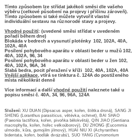
Tímto způsobem lze střídat jakékoli směsi dle vašeho
výběru (celkové působení na projevy i příčinu zároveň).
Tímto způsobem si také můžete vytvořit vlastní
individuální sestavu na různorodé stavy a projevy.
Vhodné použití
: (uvedené směsi střídat v uvedeném
pořadí během dne)
Blokáda v bedrech a vysunutí ploténky 102, 102A, 40A,
102A, 40A
Posílení pohybového aparátu v oblasti beder u mužů 102,
40A, 102A, 96, 34
Posílení pohybového aparátu v oblasti beder u žen 102,
40A, 102A, 96A, 34
Slabá bedra, pocit přeražení v kříži 102, 40A, 102A, 40A
Vnější aplikace
, vtírá se tinktura č. 124A do postiženého
místa několikrát denně
Více informací a další
vhodné použití
naleznete také u
popisu směsi č. 40A, 34, 96, 96A, 124A
Složení:
XU DUAN (Dipsacus asper, kořen, štětka drsná), SANG JI
SHENG (Loranthus parasiticus, větévka, ochmet), BAI SHAO
(Paeonia lactiflora, kořen, pivoňka bělokvětá), QIN JIAO (Gentiana
macrophylla, kořen, hořec velkoúborový), DU ZHONG (Eucommia
ulmoidis, kůra, gumojilm jilmový), HUAI NIU XI (Achyranthes
bidentata, kořen, bodlák dvojzubý),
SUO YANG (Cynomorium