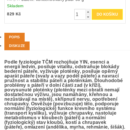
Skladem
829 Kč
POPIS
DISKUZE
Podle fyziologie TČM rozhojňuje YIN, esenci a
energii ledvin, posiluje
vitalitu, odstraňuje blokády
bederní páteře, vyživuje ploténky, posiluje opěrný
aparát páteře (svaly a vazy podél páteře) a navrací
pružnost a stabilitu páteři a ploténkám. Dlouhodobé
problémy s páteří v dolní části zad (v kříži),
povysunuté ploténky (ploténky mezi obratli nemají
dostatečnou výživu, jsou namáhány, křehnou a
nezůstávají na místě), skřípnutí nervu, opotřebení
chrupavky. Osvěžuje (povzbuzuje) tělo, podporuje
normální (fyziologické) funkce krevního systému
(transport kyslíku), vyživuje chrupavky, nastoluje
metabolismus v kloubech (páteři) a normální
(fyziologický) stav kloubů, kostí a chrupavek
(páteře), omlazení (andělika, myrha, rehmánie, šišák).