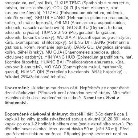
songaricum, nať, psí list), JI XUE TENG (Spatholobus suberectus,
lodyha, toulec laločnatý), GOU QI ZI (Lycium chinense, plod,
kustovnice čínská), YU ZHU (Polygonatum odoratum, oddenek,
kokořík vonný), SHU DI HUANG (Rehmannia glutinosa praeparata,
kořen, rehmánie lepkavá), ZHI MU (Anemarrhena asphodeloides,
oddenek, sasanka asfodelovitá), GU SUI BU (Drynaria fortunei,
oddenek, drynárie), HUANG JING (Polygonatum kingianum,
oddenek, kokořík sibiřský), WU JIA PI (Acanthopanax gracilistylus,
kůra, akantopanax štíhlostopký), SHENG DI HUANG (Rehmannia
glutinosa, kořen, rehmánie lepkavá), DANG GUI (Angelica sinensis,
kořen, děhel čínský), MU GUA (Chaenomeles speciosa, plod,
kdoulovec ozdobný), YIN YANG HUO (Epimedium grandiflorum, nať,
škornice šípovitá), HUANG BAI (Phellodendron amurense, kůra,
korkovník amurský), MO YAO (Commiphora mukul, myrhovník
guggul), HUANG QIN (Scutellaria baicalensis, šišák bajkalský) +
/alkohol 25%/želatinová tobolka/
Upozornění:
Ukládat mimo dosah dětí! Nepřekračujte doporučené
denní dávkování. Přípravek není náhradou pestré stravy. Minimální
trvanlivost do data uvedeného na etiketě.
Nesmí se užívat v
těhotenství.
Doporučené dávkování tinktury:
dospělí i děti 3-6x denně cca 1
kapku/1 kg váhy (podle závažnosti stavu) a akutně 10,20,30 i více
kapek po cca 1-2 hodinách během dne (podle aktuálního stavu). Pro
děti eliminovat alkohol. Max. denní dávka 50 ml (děti 30 ml). Před
upotřebením tinkturu protřepat. Případný jemný sediment není na