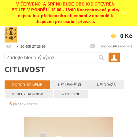
V ČERVENCI A SRPNU BUDE OBCHOD OTEVŘEN
POUZE V PONDĚLÍ 12:00 - 18:00 Koncentrované pudry
nejsou bez předchozího objednání v obchodě k
dispozici pro osobní převzetí.
0 Kč
obchod@sanbao.cz
+420 605 27 28 96
CITLIVOST
DOPORUČUJEME
NEJLEVNĚJŠÍ
NEJDRAŽŠÍ
NEJPRODÁVANĚJŠÍ
ABECEDNĚ
6
položek celkem