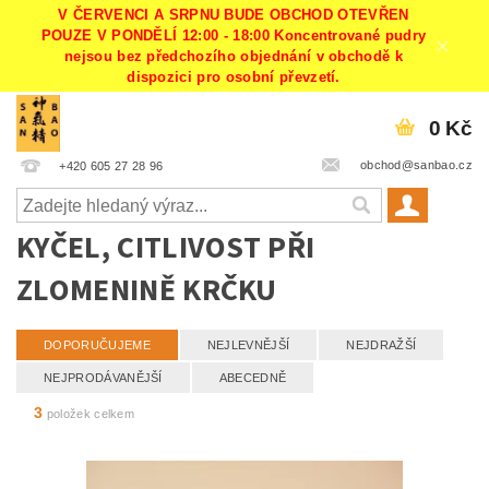
V ČERVENCI A SRPNU BUDE OBCHOD OTEVŘEN
POUZE V PONDĚLÍ 12:00 - 18:00 Koncentrované pudry
nejsou bez předchozího objednání v obchodě k
dispozici pro osobní převzetí.
0 Kč
obchod@sanbao.cz
+420 605 27 28 96
KYČEL, CITLIVOST PŘI
ZLOMENINĚ KRČKU
DOPORUČUJEME
NEJLEVNĚJŠÍ
NEJDRAŽŠÍ
NEJPRODÁVANĚJŠÍ
ABECEDNĚ
3
položek celkem