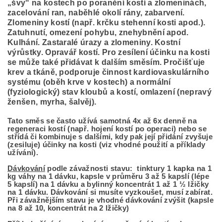
„švy“ na kostech po poranění kostí a zlomeninách,
zacelování ran, naběhlé okolí rány, zabarvení.
Zlomeniny kostí (např. krčku stehenní kosti apod.).
Zatuhnutí, omezení pohybu, znehybnění apod.
Kulhání. Zastaralé úrazy a zlomeniny. Kostní
výrůstky. Opravář kostí. Pro zesílení účinku na kosti
se může také přidávat k dalším směsím. Pročišťuje
krev a tkáně, podporuje činnost kardiovaskulárního
systému (oběh krve v kostech) a normální
(fyziologický) stav kloubů a kostí, omlazení (nepravý
ženšen, myrha, šalvěj).
Tato směs se často užívá samotná 4x až 6x denně na
regeneraci kostí (např. hojení kostí po operaci) nebo se
střídá či kombinuje s dalšími, kdy pak její přidání zvyšuje
(zesiluje) účinky na kosti (viz vhodné použití a příklady
užívání).
Dávkování
podle závažnosti stavu: tinktury 1 kapka na 1
kg váhy na 1 dávku, kapsle v průměru 3 až 5 kapslí (lépe
5 kapslí) na 1 dávku a bylinný koncentrát 1 až 1 ½ lžičky
na 1 dávku. Dávkování si musíte vyzkoušet, musí zabírat.
Při závažnějším stavu je vhodné dávkování zvýšit (kapsle
na 8 až 10, koncentrát na 2 lžičky)