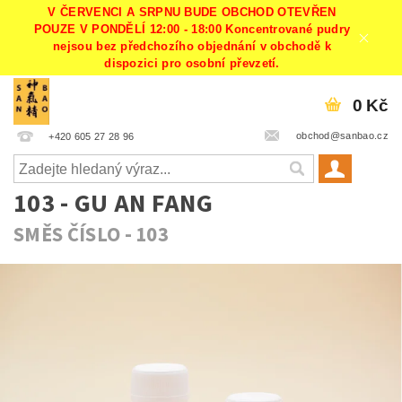
V ČERVENCI A SRPNU BUDE OBCHOD OTEVŘEN
POUZE V PONDĚLÍ 12:00 - 18:00 Koncentrované pudry
nejsou bez předchozího objednání v obchodě k
dispozici pro osobní převzetí.
0 Kč
obchod@sanbao.cz
+420 605 27 28 96
103 - GU AN FANG
SMĚS ČÍSLO - 103