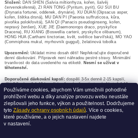
Složení:
DAN SHEN (Salvia miltiorrhyza, kořen, šalvěj
červenokořenná), ZI RAN TONG (Pyritum, pyrit), GU SUI BU
(Drynaria fortunei, oddenek, drynárie), XU DUAN (Dipsacus asper,
kořen, štětka drsná), MU DAN PI (Paeonia suffruticosa, kůra,
pivoňka polokřovitá), SAN QI (Panacis pseudoginseng, kořen,
nepravý ženšen), XUE JIE (Daemonorops draco, pryskyřice
Dracena), RU XIANG (Boswellia carterii, pryskyřice olibanum),
HONG HUA (Carthami tinctoriae, květ, světlice barvířská), MO YAO
(Commiphora mukul, myrhovník guggul), želatinová tobolka
Upozornění:
Ukládat mimo dosah dětí! Nepřekračujte doporučené
denní dávkování. Přípravek není náhradou pestré stravy. Minimální
trvanlivost do data uvedeného na etiketě.
Nesmí se užívat v
těhotenství.
Doporučené dávkování kapslí:
dospělí 3-5x denně 2-15 kapslí,
děti 3-5x denně 1-10 kapslí (podle závažnosti stavu). Akutně 1-10
kapslí po 1-2 hodinách během dne (podle aktuálního stavu). Max.
Používáme cookies, abychom Vám umožnili pohodlné
denní dávka 80 kapslí (děti 50 kapslí). Pro malé děti nutno obsah
prohlížení webu a díky analýze provozu webu neustále
kapsle vysypat a zamíchat do vhodného nápoje či jídla.
zlepšovali jeho funkce, výkon a použitelnost.
Dodržujeme
Buďte první, kdo napíše příspěvek k této položce.
tyto
Zásady ochrany osobních údajů
. Více o cookies,
Přidat komentář
které používáme, a o jejich nastavení najdete
v
nastavení
.