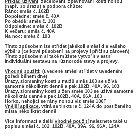
Příklad užívání
zacelování, zpevňování kostí nohou
(např. po úrazu) a podpora chůze:
Ráno: směs č. 102B
Dopoledne: směs č. 40A
Po obědě: směs č. 103
Odpoledne: směs č. 102B
K večeru: směs č. 40A
Na noc: směs č. 103
Tímto způsobem lze střídat jakékoli směsi dle vašeho
výběru (celkové působení na projevy i příčinu zároveň).
Tímto způsobem si také můžete vytvořit vlastní
individuální sestavu na různorodé stavy a projevy.
Vhodné použití
: (uvedené směsi střídat v uvedeném
pořadí během dne)
Úrazy, zlomeniny kostí u mužů směs 103 se užívá
samotná několikrát denně a pak 102B, 40A, 96, 103
Úrazy, zlomeniny kostí u žen směs 103 se užívá samotná
několikrát denně a pak 102B, 40A, 96A, 103
Horko, nehojící se rány nohou viz směs 100F
Vnější aplikace
, vtírá se tinktura č. 124A do postiženého
místa několikrát denně
Více informací a další
vhodné použití
naleznete také u
popisu směsi č. 102, 102B, 40A, 39A, 96, 96A, 124A