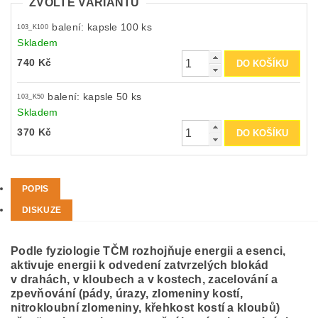
ZVOLTE VARIANTU
balení: kapsle 100 ks
103_K100
Skladem
740 Kč
balení: kapsle 50 ks
103_K50
Skladem
370 Kč
POPIS
DISKUZE
Podle fyziologie TČM rozhojňuje energii a esenci,
aktivuje energii k odvedení zatvrzelých blokád
v drahách, v kloubech a v kostech, zacelování a
zpevňování (pády, úrazy, zlomeniny kostí,
nitrokloubní zlomeniny, křehkost kostí a kloubů)