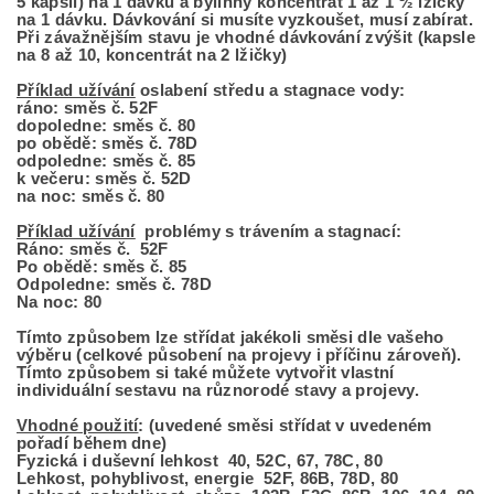
5 kapslí) na 1 dávku a bylinný koncentrát 1 až 1 ½ lžičky
na 1 dávku. Dávkování si musíte vyzkoušet, musí zabírat.
Při závažnějším stavu je vhodné dávkování zvýšit (kapsle
na 8 až 10, koncentrát na 2 lžičky)
Příklad užívání
oslabení středu a stagnace vody:
ráno: směs č. 52F
dopoledne: směs č. 80
po obědě: směs č. 78D
odpoledne: směs č. 85
k večeru: směs č. 52D
na noc: směs č. 80
Příklad užívání
problémy s trávením a stagnací:
Ráno: směs č. 52F
Po obědě: směs č. 85
Odpoledne: směs č. 78D
Na noc: 80
Tímto způsobem lze střídat jakékoli směsi dle vašeho
výběru (celkové působení na projevy i příčinu zároveň).
Tímto způsobem si také můžete vytvořit vlastní
individuální sestavu na různorodé stavy a projevy.
Vhodné použití
: (uvedené směsi střídat v uvedeném
pořadí během dne)
Fyzická i duševní lehkost 40, 52C, 67, 78C, 80
Lehkost, pohyblivost, energie 52F, 86B, 78D, 80