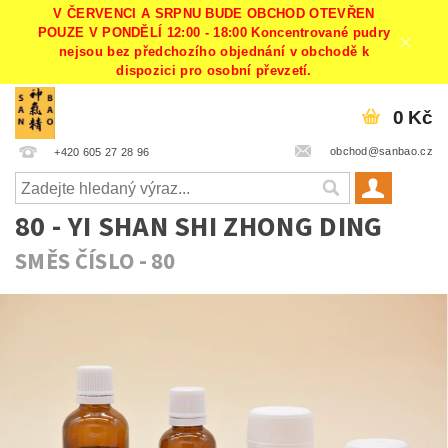
V ČERVENCI A SRPNU BUDE OBCHOD OTEVŘEN
POUZE V PONDĚLÍ 12:00 - 18:00 Koncentrované pudry
nejsou bez předchozího objednání v obchodě k
dispozici pro osobní převzetí.
0 Kč
obchod@sanbao.cz
+420 605 27 28 96
80 - YI SHAN SHI ZHONG DING
SMĚS ČÍSLO - 80