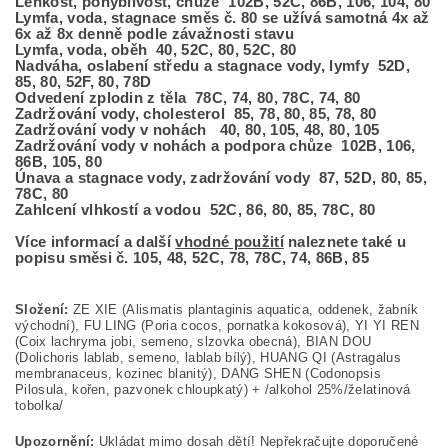
Lehkost, pohyblivost, chůze 102B, 52C, 86B, 106, 104, 80
Lymfa, voda, stagnace směs č. 80 se užívá samotná 4x až
6x až 8x denně podle závažnosti stavu
Lymfa, voda, oběh 40, 52C, 80, 52C, 80
Nadváha, oslabení středu a stagnace vody, lymfy 52D,
85, 80, 52F, 80, 78D
Odvedení zplodin z těla 78C, 74, 80, 78C, 74, 80
Zadržování vody, cholesterol 85, 78, 80, 85, 78, 80
Zadržování vody v nohách 40, 80, 105, 48, 80, 105
Zadržování vody v nohách a podpora chůze 102B, 106,
86B, 105, 80
Únava a stagnace vody, zadržování vody 87, 52D, 80, 85,
78C, 80
Zahlcení vlhkostí a vodou 52C, 86, 80, 85, 78C, 80
Více informací a další
vhodné použití
naleznete také u
popisu směsi č. 105, 48, 52C, 78, 78C, 74, 86B, 85
Složení:
ZE XIE (Alismatis plantaginis aquatica, oddenek, žabník
východní), FU LING (Poria cocos, pornatka kokosová), YI YI REN
(Coix lachryma jobi, semeno, slzovka obecná), BIAN DOU
(Dolichoris lablab, semeno, lablab bílý), HUANG QI (Astragalus
membranaceus, kozinec blanitý), DANG SHEN (Codonopsis
Pilosula, kořen, pazvonek chloupkatý) + /alkohol 25%/želatinová
tobolka/
Upozornění:
Ukládat mimo dosah dětí! Nepřekračujte doporučené