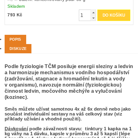
Skladem
793 Kč
POPIS
DISKUZE
Podle fyziologie TČM posiluje energii sleziny a ledvin
a harmonizuje mechanismus vodního hospodářství
(zadržování, stagnace a hromadění tekutin a vody
v organismu), navozuje normální (fyziologickou)
činnost ledvin, močového měchýře a vylučování
(kozinec).
Směs můžete užívat samotnou 4x až 6x denně nebo jako
součást individuální sestavy na váš celkový stav (viz
příklady užívání a vhodné použití).
Dávkování
podle závažnosti stavu: tinktury 1 kapka na 1
kg váhy na 1 dávku, kapsle v průměru 3 až 5 kapslí (lépe