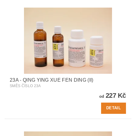
23A - QING YING XUE FEN DING (II)
SMĚS ČÍSLO 23A
227 Kč
od
DETAIL