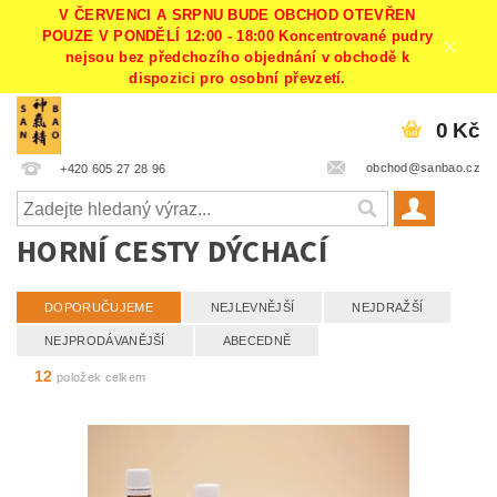
V ČERVENCI A SRPNU BUDE OBCHOD OTEVŘEN
POUZE V PONDĚLÍ 12:00 - 18:00 Koncentrované pudry
nejsou bez předchozího objednání v obchodě k
dispozici pro osobní převzetí.
0 Kč
obchod@sanbao.cz
+420 605 27 28 96
HORNÍ CESTY DÝCHACÍ
DOPORUČUJEME
NEJLEVNĚJŠÍ
NEJDRAŽŠÍ
NEJPRODÁVANĚJŠÍ
ABECEDNĚ
12
položek celkem