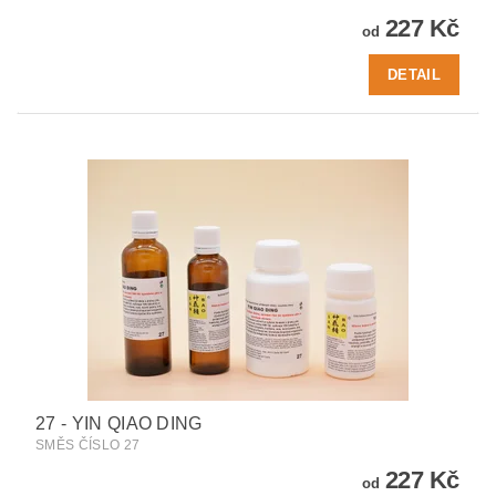
227 Kč
od
DETAIL
27 - YIN QIAO DING
SMĚS ČÍSLO 27
227 Kč
od