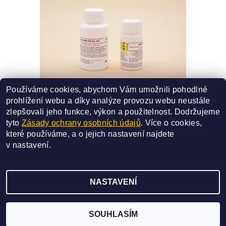
Používáme cookies, abychom Vám umožnili pohodlné
24 - HAN CHU RE BU TUI
prohlížení webu a díky analýze provozu webu neustále
SMĚS ČÍSLO 24
zlepšovali jeho funkce, výkon a použitelnost.
Dodržujeme
330 Kč
od
tyto
Zásady ochrany osobních údajů
. Více o cookies,
které používáme, a o jejich nastavení najdete
DETAIL
v
nastavení
.
NASTAVENÍ
2026 ©
SAN BAO
, všechna práva vyhrazena
Vytvořil Shoptet
SOUHLASÍM