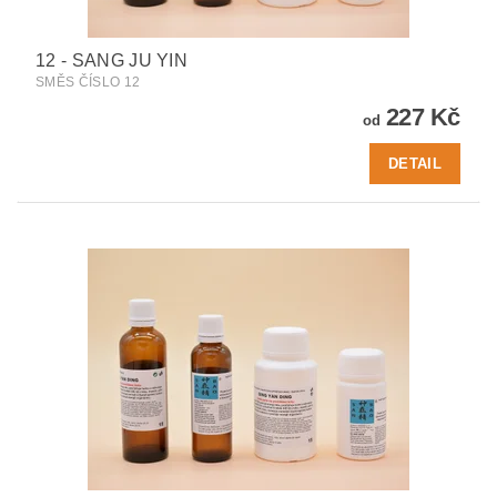
12 - SANG JU YIN
SMĚS ČÍSLO 12
227 Kč
od
DETAIL