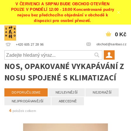
V ČERVENCI A SRPNU BUDE OBCHOD OTEVŘEN
POUZE V PONDĚLÍ 12:00 - 18:00 Koncentrované pudry
nejsou bez předchozího objednání v obchodě k
dispozici pro osobní převzetí.
0 Kč
obchod@sanbao.cz
+420 605 27 28 96
NOS, OPAKOVANÉ VYKAPÁVÁNÍ Z
NOSU SPOJENÉ S KLIMATIZACÍ
DOPORUČUJEME
NEJLEVNĚJŠÍ
NEJDRAŽŠÍ
NEJPRODÁVANĚJŠÍ
ABECEDNĚ
4
položek celkem