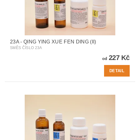
23A - QING YING XUE FEN DING (II)
SMĚS ČÍSLO 23A
227 Kč
od
DETAIL