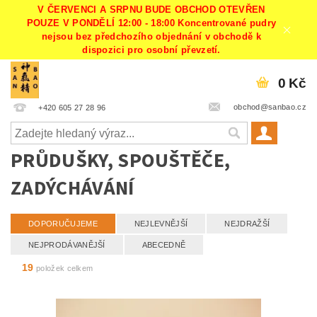
V ČERVENCI A SRPNU BUDE OBCHOD OTEVŘEN
POUZE V PONDĚLÍ 12:00 - 18:00 Koncentrované pudry
nejsou bez předchozího objednání v obchodě k
dispozici pro osobní převzetí.
0 Kč
obchod@sanbao.cz
+420 605 27 28 96
PRŮDUŠKY, SPOUŠTĚČE,
ZADÝCHÁVÁNÍ
DOPORUČUJEME
NEJLEVNĚJŠÍ
NEJDRAŽŠÍ
NEJPRODÁVANĚJŠÍ
ABECEDNĚ
19
položek celkem