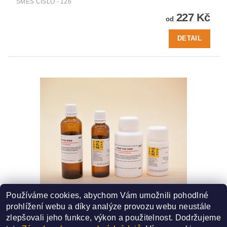
SMĚS ČÍSLO - 126
227 Kč
od
DETAIL
Používáme cookies, abychom Vám umožnili pohodlné
125 - SHAN YAO DING
prohlížení webu a díky analýze provozu webu neustále
SMĚS ČÍSLO - 125
zlepšovali jeho funkce, výkon a použitelnost.
Dodržujeme
227 Kč
od