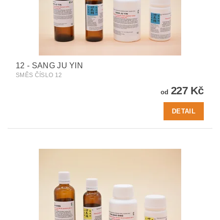
12 - SANG JU YIN
SMĚS ČÍSLO 12
227 Kč
od
DETAIL