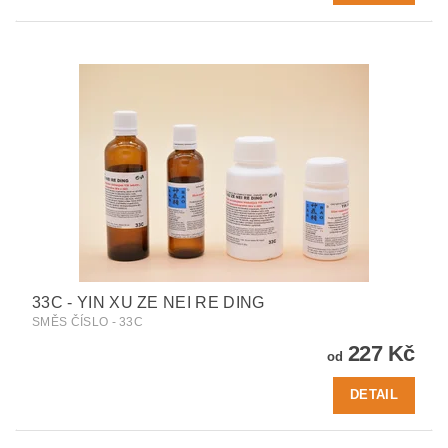
33C - YIN XU ZE NEI RE DING
SMĚS ČÍSLO - 33C
227 Kč
od
DETAIL