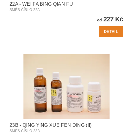
22A - WEI FA BING QIAN FU
SMĚS ČÍSLO 22A
227 Kč
od
DETAIL
23B - QING YING XUE FEN DING (II)
SMĚS ČÍSLO 23B