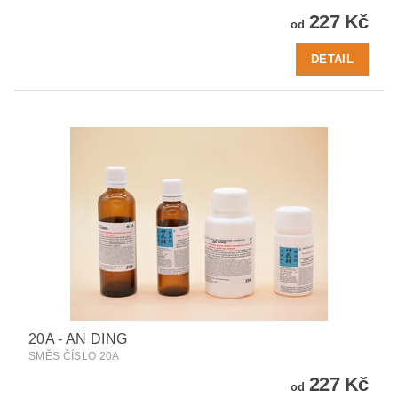
227 Kč
od
DETAIL
20A - AN DING
SMĚS ČÍSLO 20A
227 Kč
od