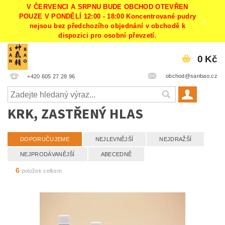
V ČERVENCI A SRPNU BUDE OBCHOD OTEVŘEN
POUZE V PONDĚLÍ 12:00 - 18:00 Koncentrované pudry
nejsou bez předchozího objednání v obchodě k
dispozici pro osobní převzetí.
0 Kč
obchod@sanbao.cz
+420 605 27 28 96
KRK, ZASTŘENÝ HLAS
DOPORUČUJEME
NEJLEVNĚJŠÍ
NEJDRAŽŠÍ
NEJPRODÁVANĚJŠÍ
ABECEDNĚ
6
položek celkem