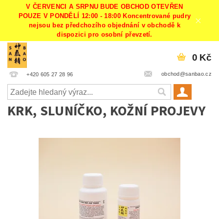
V ČERVENCI A SRPNU BUDE OBCHOD OTEVŘEN
POUZE V PONDĚLÍ 12:00 - 18:00 Koncentrované pudry
nejsou bez předchozího objednání v obchodě k
dispozici pro osobní převzetí.
0 Kč
obchod@sanbao.cz
+420 605 27 28 96
KRK, SLUNÍČKO, KOŽNÍ PROJEVY