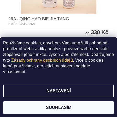
26A - QING HAO BIE JIA TANG
SMĚS ČÍSLO 26A
330 Kč
od
Používáme cookies, abychom Vám umožnili pohodlné
DETAIL
prohlížení webu a díky analýze provozu webu neustále
zlepšovali jeho funkce, výkon a použitelnost.
Dodržujeme
tyto
Zásady ochrany osobních údajů
. Více o cookies,
které používáme, a o jejich nastavení najdete
v
nastavení
.
2026 ©
SAN BAO
, všechna práva vyhrazena
NASTAVENÍ
Vytvořil Shoptet
SOUHLASÍM