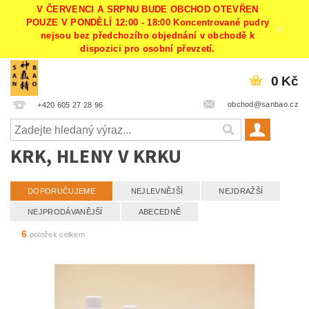
V ČERVENCI A SRPNU BUDE OBCHOD OTEVŘEN
POUZE V PONDĚLÍ 12:00 - 18:00 Koncentrované pudry
nejsou bez předchozího objednání v obchodě k
dispozici pro osobní převzetí.
0 Kč
obchod@sanbao.cz
+420 605 27 28 96
KRK, HLENY V KRKU
DOPORUČUJEME
NEJLEVNĚJŠÍ
NEJDRAŽŠÍ
NEJPRODÁVANĚJŠÍ
ABECEDNĚ
6
položek celkem