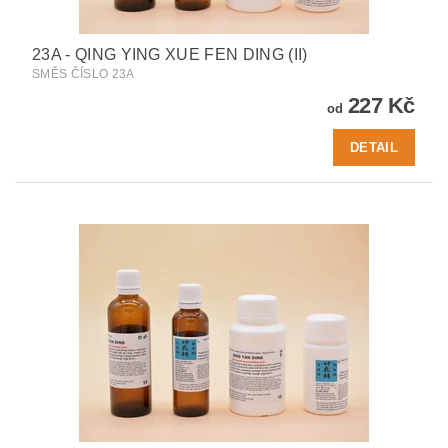
23A - QING YING XUE FEN DING (II)
SMĚS ČÍSLO 23A
227 Kč
od
DETAIL