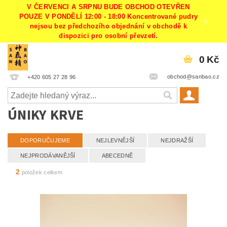
V ČERVENCI A SRPNU BUDE OBCHOD OTEVŘEN
POUZE V PONDĚLÍ 12:00 - 18:00 Koncentrované pudry
nejsou bez předchozího objednání v obchodě k
dispozici pro osobní převzetí.
0 Kč
obchod@sanbao.cz
+420 605 27 28 96
ÚNIKY KRVE
DOPORUČUJEME
NEJLEVNĚJŠÍ
NEJDRAŽŠÍ
NEJPRODÁVANĚJŠÍ
ABECEDNĚ
2
položek celkem