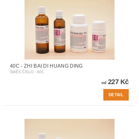
40C - ZHI BAI DI HUANG DING
SMĚS ČÍSLO - 40C
227 Kč
od
DETAIL