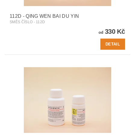
112D - QING WEN BAI DU YIN
SMĚS ČÍSLO - 112D
330 Kč
od
DETAIL