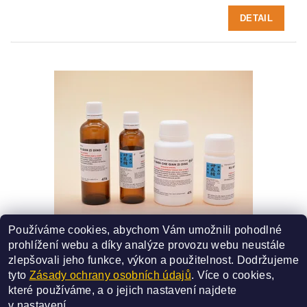
DETAIL
Používáme cookies, abychom Vám umožnili pohodlné
47A - KU SHEN CHE QIAN ZI DING
prohlížení webu a díky analýze provozu webu neustále
SMĚS ČÍSLO - 47A
zlepšovali jeho funkce, výkon a použitelnost.
Dodržujeme
227 Kč
od
tyto
Zásady ochrany osobních údajů
. Více o cookies,
které používáme, a o jejich nastavení najdete
DETAIL
v
nastavení
.