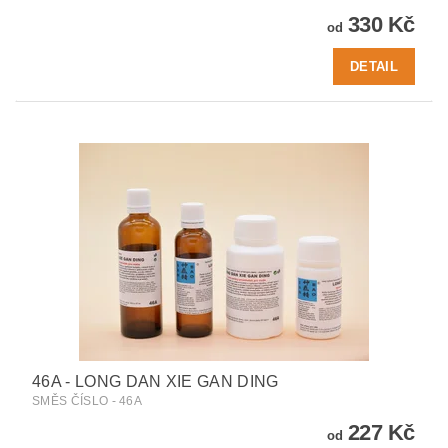
330 Kč
od
DETAIL
46A - LONG DAN XIE GAN DING
SMĚS ČÍSLO - 46A
227 Kč
od