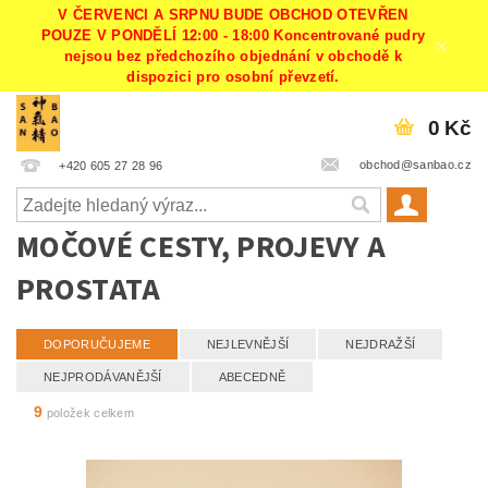
V ČERVENCI A SRPNU BUDE OBCHOD OTEVŘEN
POUZE V PONDĚLÍ 12:00 - 18:00 Koncentrované pudry
nejsou bez předchozího objednání v obchodě k
dispozici pro osobní převzetí.
0 Kč
obchod@sanbao.cz
+420 605 27 28 96
MOČOVÉ CESTY, PROJEVY A
PROSTATA
DOPORUČUJEME
NEJLEVNĚJŠÍ
NEJDRAŽŠÍ
NEJPRODÁVANĚJŠÍ
ABECEDNĚ
9
položek celkem