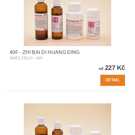
40F - ZHI BAI DI HUANG DING
SMĚS ČÍSLO - 40F
227 Kč
od
DETAIL