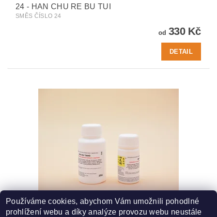
24 - HAN CHU RE BU TUI
SMĚS ČÍSLO 24
330 Kč
od
DETAIL
Používáme cookies, abychom Vám umožnili pohodlné
25A - BAI HU TANG
prohlížení webu a díky analýze provozu webu neustále
SMĚS ČÍSLO 25A