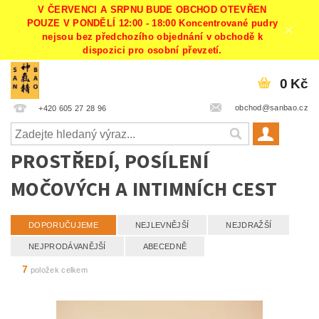
V ČERVENCI A SRPNU BUDE OBCHOD OTEVŘEN
POUZE V PONDĚLÍ 12:00 - 18:00 Koncentrované pudry
nejsou bez předchozího objednání v obchodě k
dispozici pro osobní převzetí.
0 Kč
obchod@sanbao.cz
+420 605 27 28 96
PROSTŘEDÍ, POSÍLENÍ
MOČOVÝCH A INTIMNÍCH CEST
DOPORUČUJEME
NEJLEVNĚJŠÍ
NEJDRAŽŠÍ
NEJPRODÁVANĚJŠÍ
ABECEDNĚ
7
položek celkem