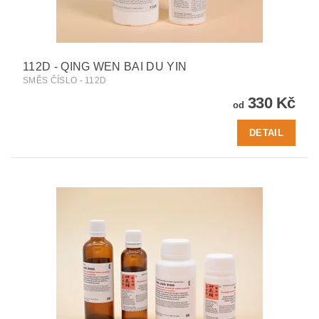
112D - QING WEN BAI DU YIN
SMĚS ČÍSLO - 112D
330 Kč
od
DETAIL