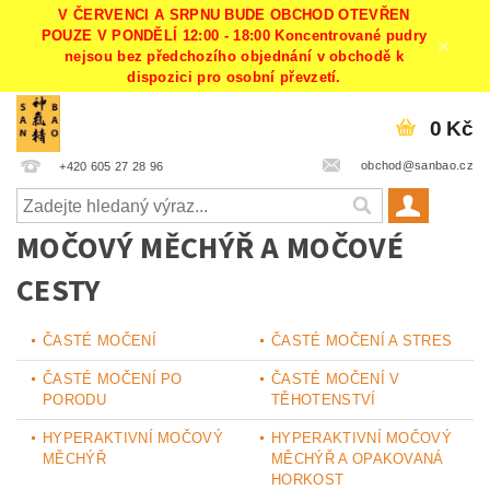
V ČERVENCI A SRPNU BUDE OBCHOD OTEVŘEN
POUZE V PONDĚLÍ 12:00 - 18:00 Koncentrované pudry
nejsou bez předchozího objednání v obchodě k
dispozici pro osobní převzetí.
0 Kč
obchod@sanbao.cz
+420 605 27 28 96
MOČOVÝ MĚCHÝŘ A MOČOVÉ
CESTY
ČASTÉ MOČENÍ
ČASTÉ MOČENÍ A STRES
ČASTÉ MOČENÍ PO
ČASTÉ MOČENÍ V
PORODU
TĚHOTENSTVÍ
HYPERAKTIVNÍ MOČOVÝ
HYPERAKTIVNÍ MOČOVÝ
MĚCHÝŘ
MĚCHÝŘ A OPAKOVANÁ
HORKOST