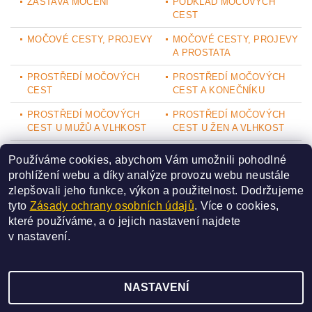
ZÁSTAVA MOČENÍ
PODKLAD MOČOVÝCH
CEST
MOČOVÉ CESTY, PROJEVY
MOČOVÉ CESTY, PROJEVY
A PROSTATA
PROSTŘEDÍ MOČOVÝCH
PROSTŘEDÍ MOČOVÝCH
CEST
CEST A KONEČNÍKU
PROSTŘEDÍ MOČOVÝCH
PROSTŘEDÍ MOČOVÝCH
CEST U MUŽŮ A VLHKOST
CEST U ŽEN A VLHKOST
PROSTŘEDÍ MOČOVÝCH
PROSTŘEDÍ, POSÍLENÍ
Používáme cookies, abychom Vám umožnili pohodlné
CEST U ŽEN A VYTÉKÁNÍ
MOČOVÝCH A INTIMNÍCH
prohlížení webu a díky analýze provozu webu neustále
CEST
zlepšovali jeho funkce, výkon a použitelnost.
Dodržujeme
PROSTŘEDÍ, PROČIŠTĚNÍ
tyto
Zásady ochrany osobních údajů
. Více o cookies,
MOČOVÝCH A INTIMNÍCH
které používáme, a o jejich nastavení najdete
CEST
v
nastavení
.
NASTAVENÍ
2026 ©
SAN BAO
, všechna práva vyhrazena