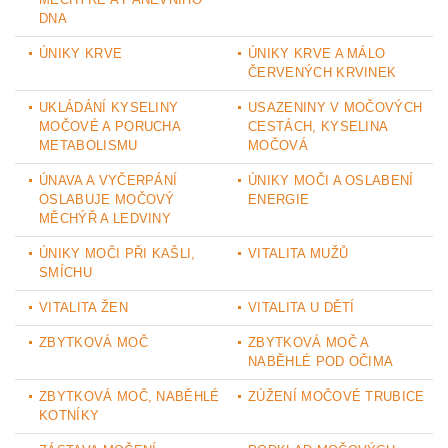
DNA
ÚNIKY KRVE
ÚNIKY KRVE A MÁLO
ČERVENÝCH KRVINEK
UKLÁDÁNÍ KYSELINY
USAZENINY V MOČOVÝCH
MOČOVÉ A PORUCHA
CESTÁCH, KYSELINA
METABOLISMU
MOČOVÁ
ÚNAVA A VYČERPÁNÍ
ÚNIKY MOČI A OSLABENÍ
OSLABUJE MOČOVÝ
ENERGIE
MĚCHÝŘ A LEDVINY
ÚNIKY MOČI PŘI KAŠLI,
VITALITA MUŽŮ
SMÍCHU
VITALITA ŽEN
VITALITA U DĚTÍ
ZBYTKOVÁ MOČ
ZBYTKOVÁ MOČ A
NABĚHLÉ POD OČIMA
ZBYTKOVÁ MOČ, NABĚHLÉ
ZÚŽENÍ MOČOVÉ TRUBICE
KOTNÍKY