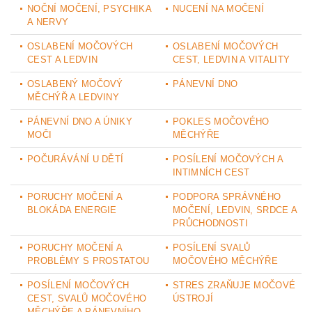
NOČNÍ MOČENÍ, PSYCHIKA
NUCENÍ NA MOČENÍ
A NERVY
OSLABENÍ MOČOVÝCH
OSLABENÍ MOČOVÝCH
CEST A LEDVIN
CEST, LEDVIN A VITALITY
OSLABENÝ MOČOVÝ
PÁNEVNÍ DNO
MĚCHÝŘ A LEDVINY
PÁNEVNÍ DNO A ÚNIKY
POKLES MOČOVÉHO
MOČI
MĚCHÝŘE
POČURÁVÁNÍ U DĚTÍ
POSÍLENÍ MOČOVÝCH A
INTIMNÍCH CEST
PORUCHY MOČENÍ A
PODPORA SPRÁVNÉHO
BLOKÁDA ENERGIE
MOČENÍ, LEDVIN, SRDCE A
PRŮCHODNOSTI
PORUCHY MOČENÍ A
POSÍLENÍ SVALŮ
PROBLÉMY S PROSTATOU
MOČOVÉHO MĚCHÝŘE
POSÍLENÍ MOČOVÝCH
STRES ZRAŇUJE MOČOVÉ
CEST, SVALŮ MOČOVÉHO
ÚSTROJÍ
MĚCHÝŘE A PÁNEVNÍHO