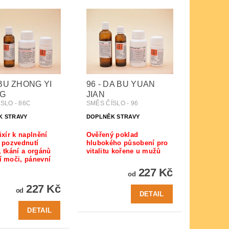
 BU ZHONG YI
96 - DA BU YUAN
NG
JIAN
SLO - 86C
SMĚS ČÍSLO - 96
K STRAVY
DOPLNĚK STRAVY
ixír k naplnění
Ověřený poklad
, pozvednutí
hlubokého působení pro
, tkání a orgánů
vitalitu kořene u mužů
í moči, pánevní
227 Kč
od
227 Kč
od
DETAIL
DETAIL