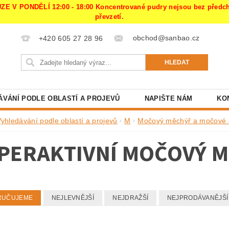
PONDĚLÍ 12:00 - 18:00 Koncentrované pudry nejsou bez předchoz
převzetí.
obchod@sanbao.cz
+420 605 27 28 96
ÁVÁNÍ PODLE OBLASTÍ A PROJEVŮ
NAPIŠTE NÁM
KO
Vyhledávání podle oblastí a projevů
M
Močový měchýř a močové 
PERAKTIVNÍ MOČOVÝ 
RUČUJEME
NEJLEVNĚJŠÍ
NEJDRAŽŠÍ
NEJPRODÁVANĚJŠÍ