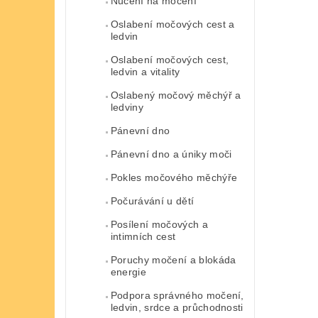
Nucení na močení
Oslabení močových cest a
ledvin
Oslabení močových cest,
ledvin a vitality
Oslabený močový měchýř a
ledviny
Pánevní dno
Pánevní dno a úniky moči
Pokles močového měchýře
Počurávání u dětí
Posílení močových a
intimních cest
Poruchy močení a blokáda
energie
Podpora správného močení,
ledvin, srdce a průchodnosti