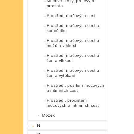
Močové cesty, projevy a
prostata
Prostředí močových cest
Prostředí močových cest a
konečníku
Prostředí močových cest u
mužů a vlhkost
Prostředí močových cest u
žen a vlhkost
Prostředí močových cest u
žen a vytékání
Prostředí, posílení močových
a intimních cest
Prostředí, pročištění
močových a intimních cest
Mozek
N