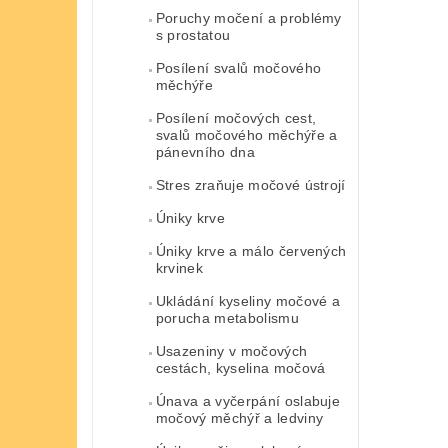
Poruchy močení a problémy
s prostatou
Posílení svalů močového
měchýře
Posílení močových cest,
svalů močového měchýře a
pánevního dna
Stres zraňuje močové ústrojí
Úniky krve
Úniky krve a málo červených
krvinek
Ukládání kyseliny močové a
porucha metabolismu
Usazeniny v močových
cestách, kyselina močová
Únava a vyčerpání oslabuje
močový měchýř a ledviny