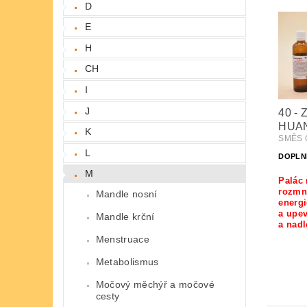
D
E
H
CH
I
J
40 - 
HUA
K
SMĚS Č
L
DOPLN
M
Palác 
rozmn
Mandle nosní
energi
a upev
Mandle krční
a nad
Menstruace
Metabolismus
Močový měchýř a močové
cesty