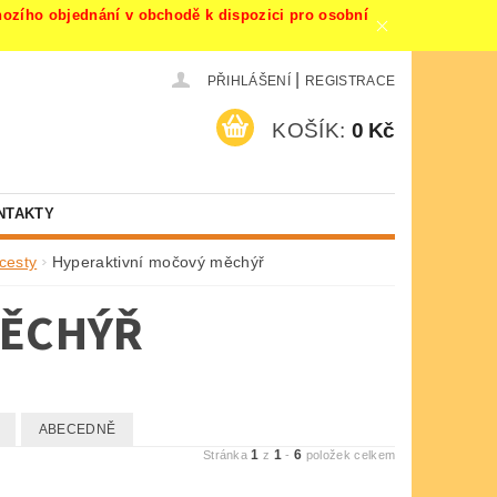
ího objednání v obchodě k dispozici pro osobní
|
PŘIHLÁŠENÍ
REGISTRACE
KOŠÍK:
0 Kč
NTAKTY
cesty
Hyperaktivní močový měchýř
MĚCHÝŘ
ABECEDNĚ
1
1
6
Stránka
z
-
položek celkem