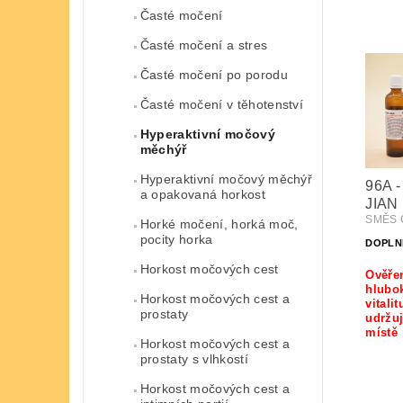
Časté močení
Časté močení a stres
Časté močení po porodu
Časté močení v těhotenství
Hyperaktivní močový
měchýř
Hyperaktivní močový měchýř
96A 
a opakovaná horkost
JIAN
SMĚS Č
Horké močení, horká moč,
pocity horka
DOPLN
Horkost močových cest
Ověře
hlubo
Horkost močových cest a
vitali
prostaty
udržuj
místě
Horkost močových cest a
prostaty s vlhkostí
Horkost močových cest a