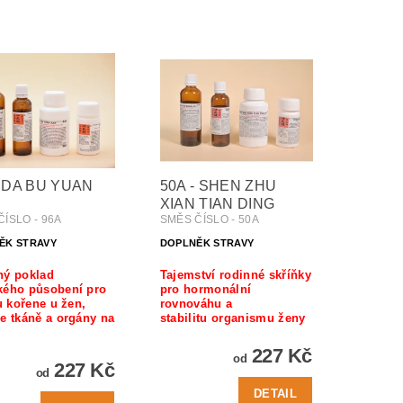
- DA BU YUAN
50A - SHEN ZHU
XIAN TIAN DING
ÍSLO - 96A
SMĚS ČÍSLO - 50A
ĚK STRAVY
DOPLNĚK STRAVY
ný poklad
Tajemství rodinné skříňky
kého působení pro
pro hormonální
tu kořene u žen,
rovnováhu a
e tkáně a orgány na
stabilitu organismu ženy
227 Kč
od
227 Kč
od
DETAIL