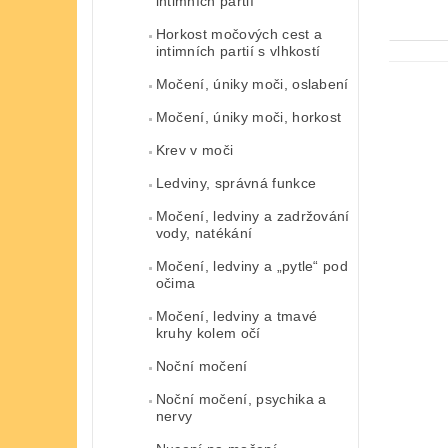
intimních partií
Horkost močových cest a
intimních partií s vlhkostí
Močení, úniky moči, oslabení
Močení, úniky moči, horkost
Krev v moči
Ledviny, správná funkce
Močení, ledviny a zadržování
vody, natékání
Močení, ledviny a „pytle“ pod
očima
Močení, ledviny a tmavé
kruhy kolem očí
Noční močení
Noční močení, psychika a
nervy