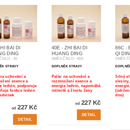
ZHI BAI DI
40E - ZHI BAI DI
86C -
NG DING
HUANG DING
QI DI
ÍSLO - 40
SMĚS ČÍSLO - 40E
SMĚS ČÍ
ĚK STRAVY
DOPLNĚK STRAVY
DOPLNĚ
na uchování a
Palác na uchování a
Silný el
ožení esence a
rozmnožení esence a
sleziny
e ledvin, podporuje
energie ledvin, napomáhá
energie
ňuje funkce ledvin
intimitě a životu ženy
(udržen
ledvinek
dno)
227 Kč
od
227 Kč
od
DETAIL
DETAIL