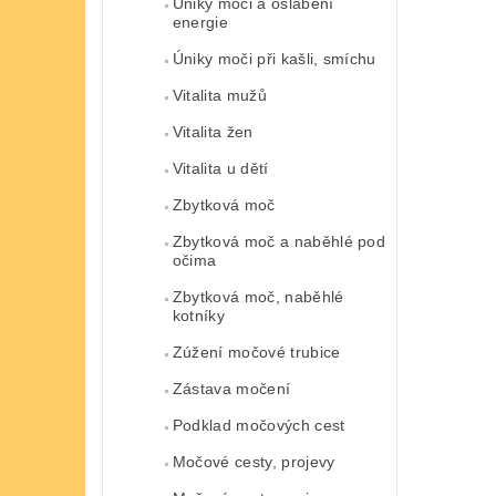
Úniky moči a oslabení
energie
Úniky moči při kašli, smíchu
Vitalita mužů
Vitalita žen
Vitalita u dětí
Zbytková moč
Zbytková moč a naběhlé pod
očima
Zbytková moč, naběhlé
kotníky
Zúžení močové trubice
Zástava močení
Podklad močových cest
Močové cesty, projevy