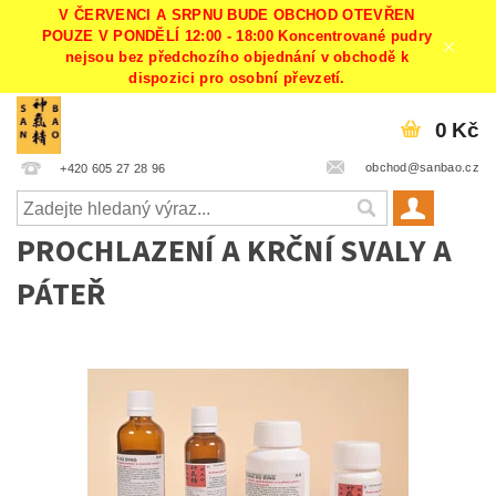
V ČERVENCI A SRPNU BUDE OBCHOD OTEVŘEN
POUZE V PONDĚLÍ 12:00 - 18:00 Koncentrované pudry
nejsou bez předchozího objednání v obchodě k
dispozici pro osobní převzetí.
0 Kč
obchod@sanbao.cz
+420 605 27 28 96
PROCHLAZENÍ A KRČNÍ SVALY A
PÁTEŘ