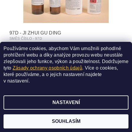
97D - JI ZHUI GU DING
SMĚS ČÍSLO - 97D
227 Kč
Používáme cookies, abychom Vám umožnili pohodlné
od
prohlížení webu a díky analýze provozu webu neustále
DETAIL
zlepšovali jeho funkce, výkon a použitelnost.
Dodržujeme
tyto
Zásady ochrany osobních údajů
. Více o cookies,
které používáme, a o jejich nastavení najdete
v
nastavení
.
2026 ©
SAN BAO
, všechna práva vyhrazena
NASTAVENÍ
Vytvořil Shoptet
SOUHLASÍM