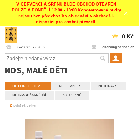
V ČERVENCI A SRPNU BUDE OBCHOD OTEVŘEN
POUZE V PONDĚLÍ 12:00 - 18:00 Koncentrované pudry
nejsou bez předchozího objednání v obchodě k
dispozici pro osobní převzetí.
0 Kč
obchod@sanbao.cz
+420 605 27 28 96
NOS, MALÉ DĚTI
DOPORUČUJEME
NEJLEVNĚJŠÍ
NEJDRAŽŠÍ
NEJPRODÁVANĚJŠÍ
ABECEDNĚ
2
položek celkem