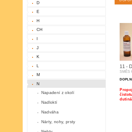
DOPO
D
E
H
CH
I
J
K
L
11 -
SMĚS 
M
DOPLN
N
Propoj
Napadení z okolí
čistot
dutin
Nadloktí
Nadváha
Nárty, nohy, prsty
Nehty