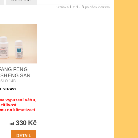
ABECEDNĚ
1
1
3
Stránka
z
-
položek celkem
 FANG FENG
 SHENG SAN
ÍSLO 14B
K STRAVY
na vypuzení větru,
citlivost
mu na klimatizaci
330 Kč
od
DETAIL