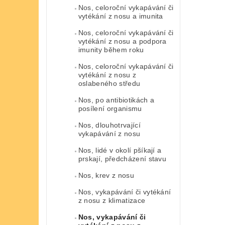
Nos, celoroční vykapávání či
vytékání z nosu a imunita
Nos, celoroční vykapávání či
vytékání z nosu a podpora
imunity během roku
Nos, celoroční vykapávání či
vytékání z nosu z
oslabeného středu
Nos, po antibiotikách a
posílení organismu
Nos, dlouhotrvající
vykapávání z nosu
Nos, lidé v okolí pšíkají a
prskají, předcházení stavu
Nos, krev z nosu
Nos, vykapávání či vytékání
z nosu z klimatizace
Nos, vykapávání či