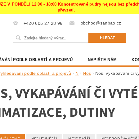
PONDĚLÍ 12:00 - 18:00 Koncentrované pudry nejsou bez předchoz
převzetí.
obchod@sanbao.cz
+420 605 27 28 96
ÁVÁNÍ PODLE OBLASTÍ A PROJEVŮ
NAPIŠTE NÁM
KO
Vyhledávání podle oblastí a projevů
N
Nos
Nos, vykapávání či vy
S, VYKAPÁVÁNÍ ČI VYTÉ
IMATIZACE, DUTINY