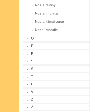
Nos a dutiny
Nos a imunita
Nos a klimatizace
Nosní mandle
O
P
R
S
Š
T
U
V
Z
Ž