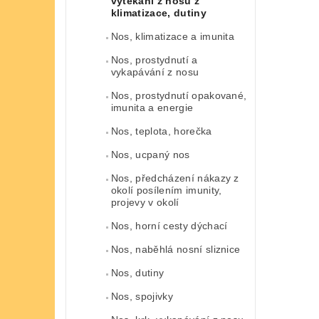
vytékání z nosu z
klimatizace, dutiny
Nos, klimatizace a imunita
Nos, prostydnutí a
vykapávání z nosu
Nos, prostydnutí opakované,
imunita a energie
Nos, teplota, horečka
Nos, ucpaný nos
Nos, předcházení nákazy z
okolí posílením imunity,
projevy v okolí
Nos, horní cesty dýchací
Nos, naběhlá nosní sliznice
Nos, dutiny
Nos, spojivky