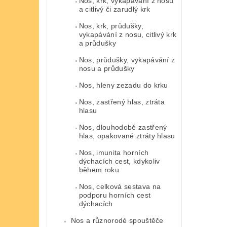
Nos, krk, vykapávání z nosu
a citlivý či zarudlý krk
Nos, krk, průdušky,
vykapávání z nosu, citlivý krk
a průdušky
Nos, průdušky, vykapávání z
nosu a průdušky
Nos, hleny zezadu do krku
Nos, zastřený hlas, ztráta
hlasu
Nos, dlouhodobě zastřený
hlas, opakované ztráty hlasu
Nos, imunita horních
dýchacích cest, kdykoliv
během roku
Nos, celková sestava na
podporu horních cest
dýchacích
Nos a různorodé spouštěče