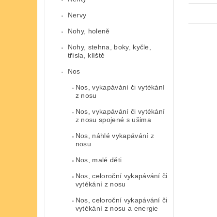
Nervy
Nohy, holeně
Nohy, stehna, boky, kyčle,
třísla, klíště
Nos
Nos, vykapávání či vytékání
z nosu
Nos, vykapávání či vytékání
z nosu spojené s ušima
Nos, náhlé vykapávání z
nosu
Nos, malé děti
Nos, celoroční vykapávání či
vytékání z nosu
Nos, celoroční vykapávání či
vytékání z nosu a energie