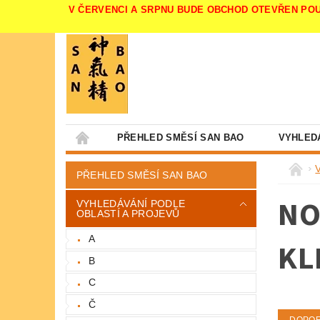
V ČERVENCI A SRPNU BUDE OBCHOD OTEVŘEN POUZE V 
PŘEHLED SMĚSÍ SAN BAO
VYHLED
PŘEHLED SMĚSÍ SAN BAO
NO
VYHLEDÁVÁNÍ PODLE
OBLASTÍ A PROJEVŮ
A
KL
B
C
Č