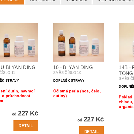
RUČUJEME
NEJLEVNĚJŠÍ
NEJDRAŽŠÍ
NEJPRODÁVANĚJŠÍ
 DU BI YAN DING
10 - BI YAN DING
14B -
ČÍSLO 11
SMĚS ČÍSLO 10
TONG
SMĚS Č
ĚK STRAVY
DOPLNĚK STRAVY
DOPLNĚ
ení dutin, navrací
Očistná perla (nos, čelo,
u a průchodnost
dutiny)
Poklad 
ám
chladu, 
organis
227 Kč
od
227 Kč
od
DETAIL
DETAIL