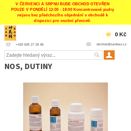
V ČERVENCI A SRPNU BUDE OBCHOD OTEVŘEN
POUZE V PONDĚLÍ 12:00 - 18:00 Koncentrované pudry
nejsou bez předchozího objednání v obchodě k
dispozici pro osobní převzetí.
0 Kč
obchod@sanbao.cz
+420 605 27 28 96
NOS, DUTINY