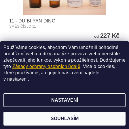
11 - DU BI YAN DING
SMĚS ČÍSLO 11
227 Kč
od
Používáme cookies, abychom Vám umožnili pohodlné
DETAIL
prohlížení webu a díky analýze provozu webu neustále
zlepšovali jeho funkce, výkon a použitelnost.
Dodržujeme
tyto
Zásady ochrany osobních údajů
. Více o cookies,
které používáme, a o jejich nastavení najdete
v
nastavení
.
2026 ©
SAN BAO
, všechna práva vyhrazena
NASTAVENÍ
Vytvořil Shoptet
SOUHLASÍM