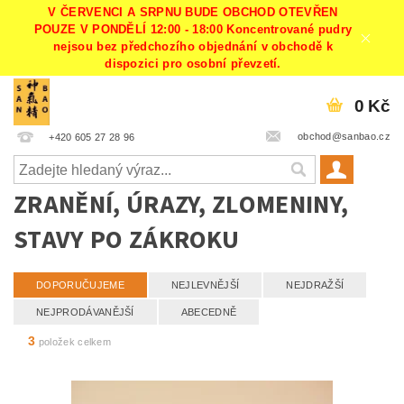
V ČERVENCI A SRPNU BUDE OBCHOD OTEVŘEN
POUZE V PONDĚLÍ 12:00 - 18:00 Koncentrované pudry
nejsou bez předchozího objednání v obchodě k
dispozici pro osobní převzetí.
0 Kč
obchod@sanbao.cz
+420 605 27 28 96
ZRANĚNÍ, ÚRAZY, ZLOMENINY,
STAVY PO ZÁKROKU
DOPORUČUJEME
NEJLEVNĚJŠÍ
NEJDRAŽŠÍ
NEJPRODÁVANĚJŠÍ
ABECEDNĚ
3
položek celkem