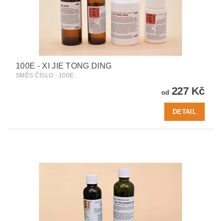
100E - XI JIE TONG DING
SMĚS ČÍSLO - 100E
227 Kč
od
DETAIL