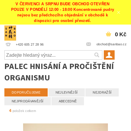
V ČERVENCI A SRPNU BUDE OBCHOD OTEVŘEN
POUZE V PONDĚLÍ 12:00 - 18:00 Koncentrované pudry
nejsou bez předchozího objednání v obchodě k
dispozici pro osobní převzetí.
0 Kč
obchod@sanbao.cz
+420 605 27 28 96
PALEC HNISÁNÍ A PROČIŠTĚNÍ
ORGANISMU
DOPORUČUJEME
NEJLEVNĚJŠÍ
NEJDRAŽŠÍ
NEJPRODÁVANĚJŠÍ
ABECEDNĚ
4
položek celkem