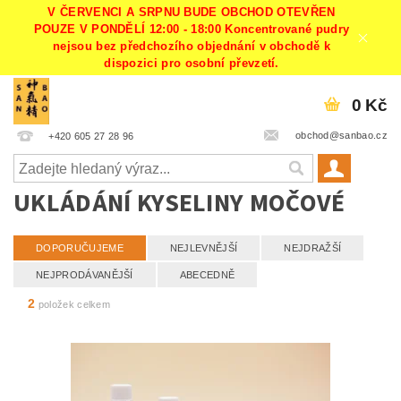
V ČERVENCI A SRPNU BUDE OBCHOD OTEVŘEN
POUZE V PONDĚLÍ 12:00 - 18:00 Koncentrované pudry
nejsou bez předchozího objednání v obchodě k
dispozici pro osobní převzetí.
0 Kč
obchod@sanbao.cz
+420 605 27 28 96
UKLÁDÁNÍ KYSELINY MOČOVÉ
DOPORUČUJEME
NEJLEVNĚJŠÍ
NEJDRAŽŠÍ
NEJPRODÁVANĚJŠÍ
ABECEDNĚ
2
položek celkem