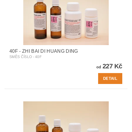
40F - ZHI BAI DI HUANG DING
SMĚS ČÍSLO - 40F
227 Kč
od
DETAIL