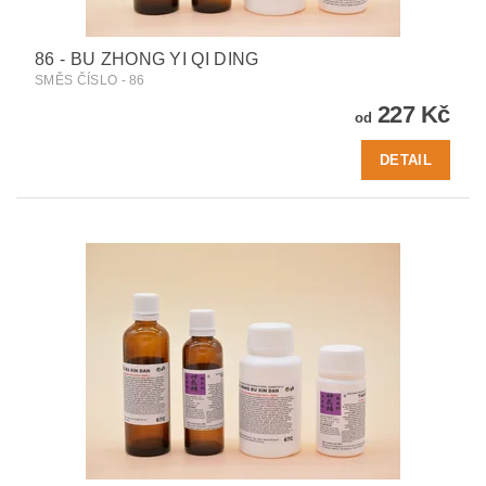
86 - BU ZHONG YI QI DING
SMĚS ČÍSLO - 86
227 Kč
od
DETAIL