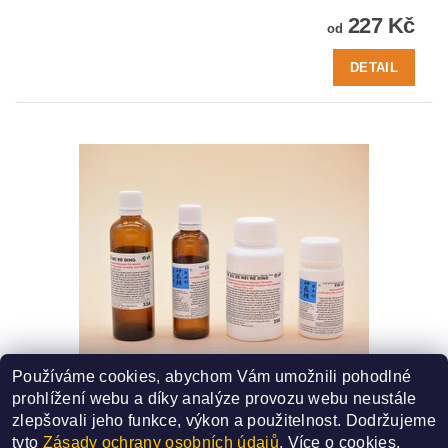
227 Kč
od
DETAIL
Používáme cookies, abychom Vám umožnili pohodlné
33A - YIN XU ZE NEI RE DING
prohlížení webu a díky analýze provozu webu neustále
SMĚS ČÍSLO - 33A
zlepšovali jeho funkce, výkon a použitelnost.
Dodržujeme
227 Kč
od
tyto
Zásady ochrany osobních údajů
. Více o cookies,