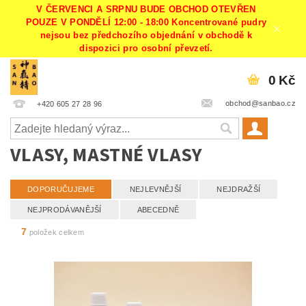
V ČERVENCI A SRPNU BUDE OBCHOD OTEVŘEN
POUZE V PONDĚLÍ 12:00 - 18:00 Koncentrované pudry
nejsou bez předchozího objednání v obchodě k
dispozici pro osobní převzetí.
0 Kč
obchod@sanbao.cz
+420 605 27 28 96
VLASY, MASTNÉ VLASY
DOPORUČUJEME
NEJLEVNĚJŠÍ
NEJDRAŽŠÍ
NEJPRODÁVANĚJŠÍ
ABECEDNĚ
7
položek celkem