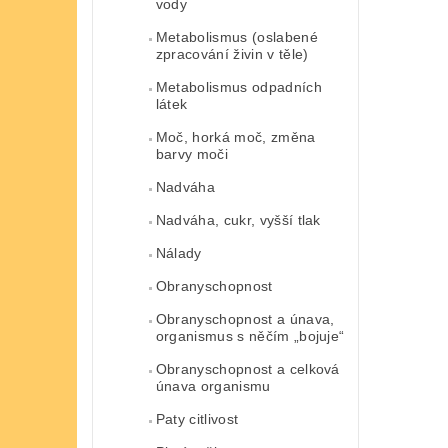
vody
Metabolismus (oslabené
zpracování živin v těle)
Metabolismus odpadních
látek
Moč, horká moč, změna
barvy moči
Nadváha
Nadváha, cukr, vyšší tlak
Nálady
Obranyschopnost
Obranyschopnost a únava,
organismus s něčím „bojuje“
Obranyschopnost a celková
únava organismu
Paty citlivost