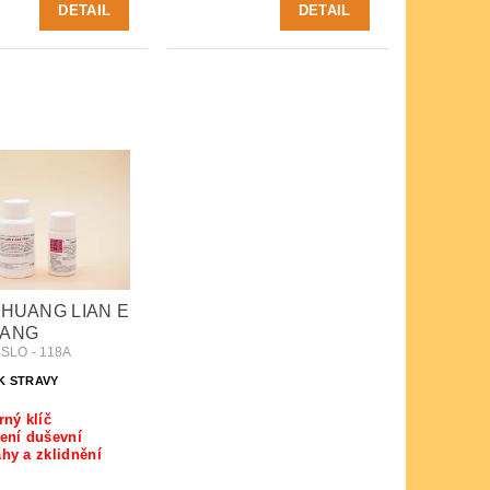
DETAIL
DETAIL
- HUANG LIAN E
TANG
SLO - 118A
K STRAVY
rný klíč
ení duševní
hy a zklidnění