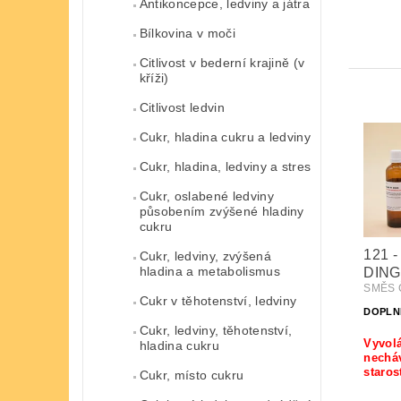
Antikoncepce, ledviny a játra
Bílkovina v moči
Citlivost v bederní krajině (v
kříži)
Citlivost ledvin
Cukr, hladina cukru a ledviny
Cukr, hladina, ledviny a stres
Cukr, oslabené ledviny
působením zvýšené hladiny
cukru
121 
Cukr, ledviny, zvýšená
hladina a metabolismus
DING
SMĚS Č
Cukr v těhotenství, ledviny
DOPLN
Cukr, ledviny, těhotenství,
Vyvolá
hladina cukru
nechá
staros
Cukr, místo cukru