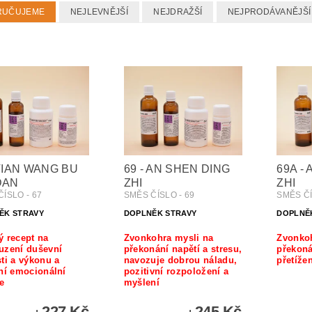
RUČUJEME
NEJLEVNĚJŠÍ
NEJDRAŽŠÍ
NEJPRODÁVANĚJŠÍ
 TIAN WANG BU
69 - AN SHEN DING
69A -
DAN
ZHI
ZHI
ÍSLO - 67
SMĚS ČÍSLO - 69
SMĚS ČÍ
ĚK STRAVY
DOPLNĚK STRAVY
DOPLNĚ
ý recept na
Zvonkohra mysli na
Zvonkoh
uzení duševní
překonání napětí a stresu,
překoná
ti a výkonu a
navozuje dobrou náladu,
přetížen
ní emocionální
pozitivní rozpoložení a
e
myšlení
227 Kč
245 Kč