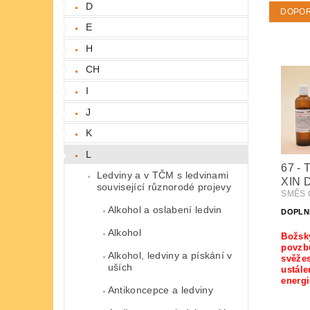
D
DOPO
E
H
CH
I
J
K
L
67 -
Ledviny a v TČM s ledvinami
XIN 
související různorodé projevy
SMĚS Č
Alkohol a oslabení ledvin
DOPLN
Alkohol
Božsk
povzb
Alkohol, ledviny a pískání v
svěžes
uších
ustále
energi
Antikoncepce a ledviny