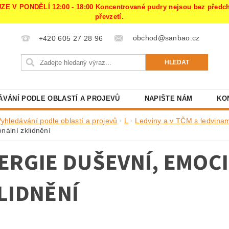
PONDĚLÍ 12:00 - 18:00 Koncentrované pudry nejsou bez předchoz
převzetí.
obchod@sanbao.cz
+420 605 27 28 96
ÁVÁNÍ PODLE OBLASTÍ A PROJEVŮ
NAPIŠTE NÁM
KO
Vyhledávání podle oblastí a projevů
L
Ledviny a v TČM s ledvinam
nální zklidnění
ERGIE DUŠEVNÍ, EMOC
LIDNĚNÍ