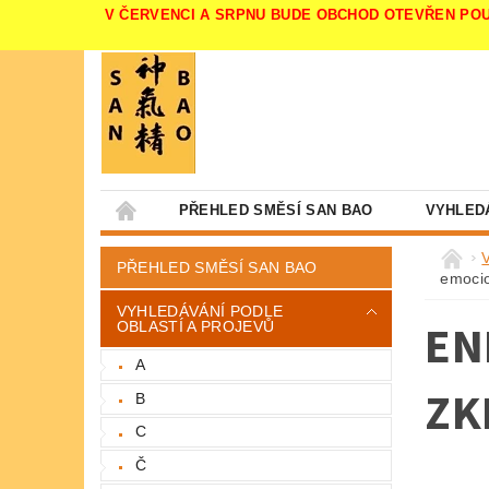
V ČERVENCI A SRPNU BUDE OBCHOD OTEVŘEN POUZE V 
PŘEHLED SMĚSÍ SAN BAO
VYHLED
PŘEHLED SMĚSÍ SAN BAO
emocio
VYHLEDÁVÁNÍ PODLE
EN
OBLASTÍ A PROJEVŮ
A
ZK
B
C
Č