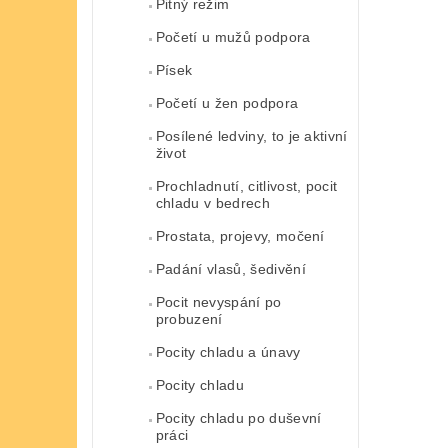
Pitný režim
Početí u mužů podpora
Písek
Početí u žen podpora
Posílené ledviny, to je aktivní
život
Prochladnutí, citlivost, pocit
chladu v bedrech
Prostata, projevy, močení
Padání vlasů, šedivění
Pocit nevyspání po
probuzení
Pocity chladu a únavy
Pocity chladu
Pocity chladu po duševní
práci