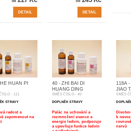
od
od
DETAIL
DETAIL
- HE HUAN PI
40 - ZHI BAI DI
118A 
HUANG DING
JIAO 
ÍSLO - 121
SMĚS ČÍSLO - 40
SMĚS ČÍ
ĚK STRAVY
DOPLNĚK STRAVY
DOPLNĚ
vá radost a
Palác na uchování a
Divotvo
vá zapomenout na
rozmnožení esence a
k navoz
ti
energie ledvin, podporuje
rovnová
a upevňuje funkce ledvin
nervů
a nadledvinek