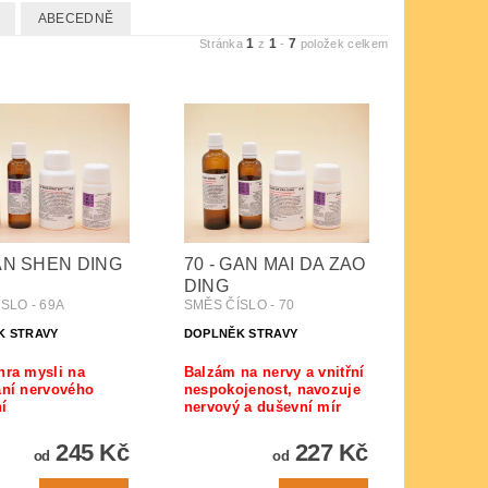
ABECEDNĚ
1
1
7
Stránka
z
-
položek celkem
 AN SHEN DING
70 - GAN MAI DA ZAO
DING
SLO - 69A
SMĚS ČÍSLO - 70
K STRAVY
DOPLNĚK STRAVY
ra mysli na
Balzám na nervy a vnitřní
ní nervového
nespokojenost, navozuje
í
nervový a duševní mír
245 Kč
227 Kč
od
od