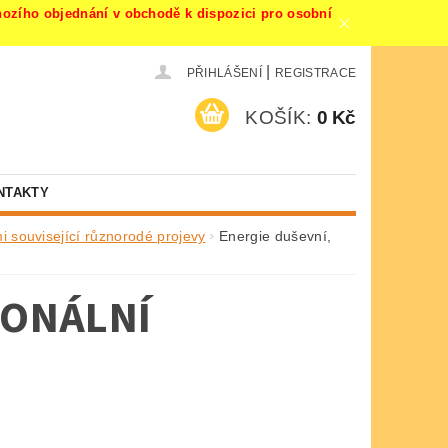
ího objednání v obchodě k dispozici pro osobní
|
PŘIHLÁŠENÍ
REGISTRACE
KOŠÍK:
0 Kč
NTAKTY
i související různorodé projevy
Energie duševní,
IONÁLNÍ