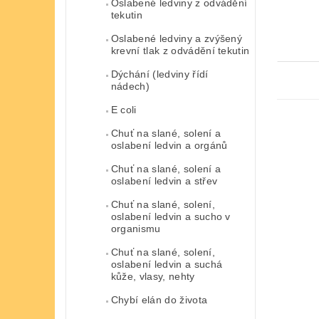
Oslabené ledviny z odvádění
tekutin
Oslabené ledviny a zvýšený
krevní tlak z odvádění tekutin
Dýchání (ledviny řídí
nádech)
E coli
Chuť na slané, solení a
oslabení ledvin a orgánů
Chuť na slané, solení a
oslabení ledvin a střev
Chuť na slané, solení,
oslabení ledvin a sucho v
organismu
Chuť na slané, solení,
oslabení ledvin a suchá
kůže, vlasy, nehty
Chybí elán do života