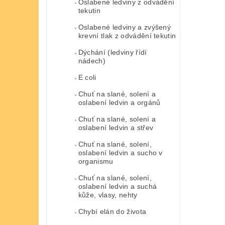
Oslabené ledviny z odvádění
tekutin
Oslabené ledviny a zvýšený
krevní tlak z odvádění tekutin
Dýchání (ledviny řídí
nádech)
E coli
Chuť na slané, solení a
oslabení ledvin a orgánů
Chuť na slané, solení a
oslabení ledvin a střev
Chuť na slané, solení,
oslabení ledvin a sucho v
organismu
Chuť na slané, solení,
oslabení ledvin a suchá
kůže, vlasy, nehty
Chybí elán do života