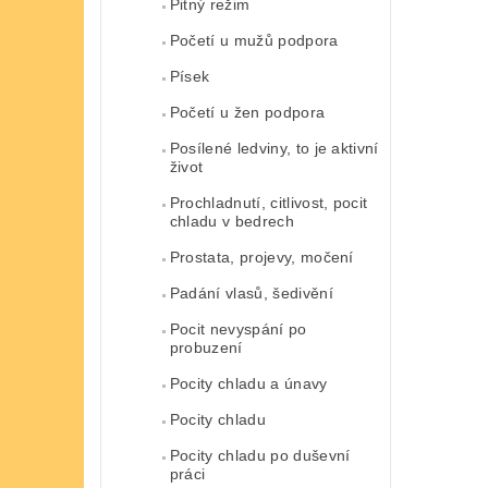
Pitný režim
Početí u mužů podpora
Písek
Početí u žen podpora
Posílené ledviny, to je aktivní
život
Prochladnutí, citlivost, pocit
chladu v bedrech
Prostata, projevy, močení
Padání vlasů, šedivění
Pocit nevyspání po
probuzení
Pocity chladu a únavy
Pocity chladu
Pocity chladu po duševní
práci