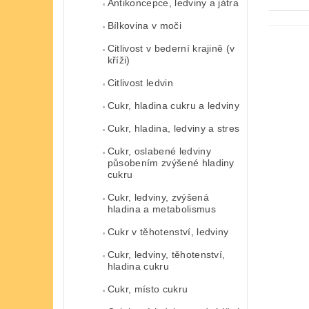
Antikoncepce, ledviny a játra
Bílkovina v moči
Citlivost v bederní krajině (v
kříži)
Citlivost ledvin
Cukr, hladina cukru a ledviny
Cukr, hladina, ledviny a stres
Cukr, oslabené ledviny
působením zvýšené hladiny
cukru
Cukr, ledviny, zvýšená
hladina a metabolismus
Cukr v těhotenství, ledviny
Cukr, ledviny, těhotenství,
hladina cukru
Cukr, místo cukru