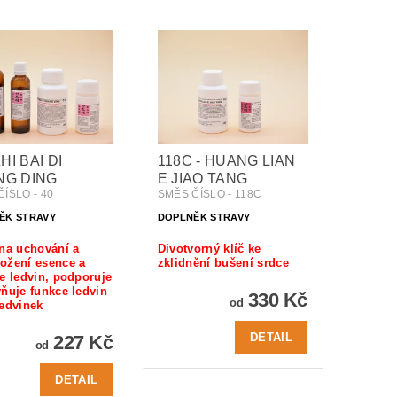
ZHI BAI DI
118C - HUANG LIAN
NG DING
E JIAO TANG
ÍSLO - 40
SMĚS ČÍSLO - 118C
ĚK STRAVY
DOPLNĚK STRAVY
na uchování a
Divotvorný klíč ke
ožení esence a
zklidnění bušení srdce
e ledvin, podporuje
ňuje funkce ledvin
330 Kč
od
ledvinek
DETAIL
227 Kč
od
DETAIL