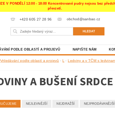
PONDĚLÍ 12:00 - 18:00 Koncentrované pudry nejsou bez předchoz
převzetí.
obchod@sanbao.cz
+420 605 27 28 96
ÁVÁNÍ PODLE OBLASTÍ A PROJEVŮ
NAPIŠTE NÁM
KO
Vyhledávání podle oblastí a projevů
L
Ledviny a v TČM s ledvinam
DVINY A BUŠENÍ SRDCE
RUČUJEME
NEJLEVNĚJŠÍ
NEJDRAŽŠÍ
NEJPRODÁVANĚJŠÍ