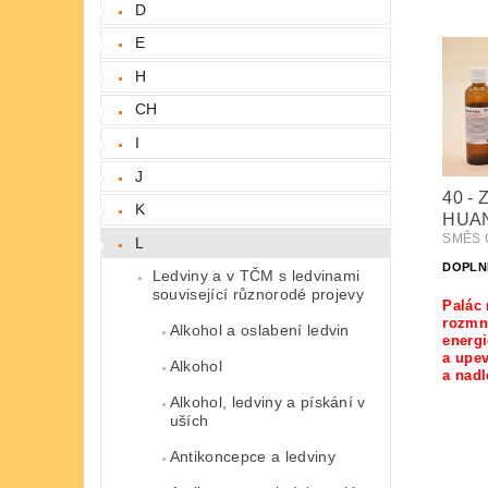
D
E
H
CH
I
J
40 - 
K
HUA
SMĚS Č
L
DOPLN
Ledviny a v TČM s ledvinami
související různorodé projevy
Palác 
rozmn
Alkohol a oslabení ledvin
energi
a upev
Alkohol
a nad
Alkohol, ledviny a pískání v
uších
Antikoncepce a ledviny