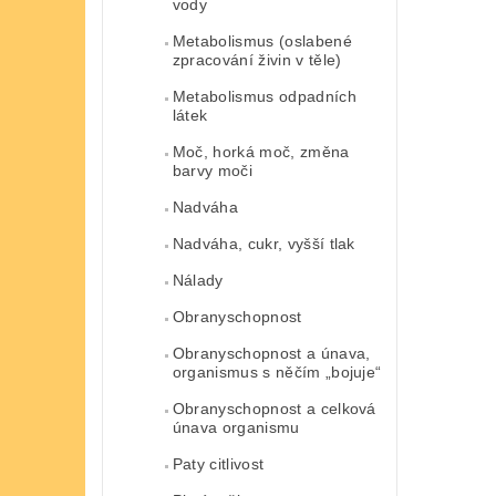
vody
Metabolismus (oslabené
zpracování živin v těle)
Metabolismus odpadních
látek
Moč, horká moč, změna
barvy moči
Nadváha
Nadváha, cukr, vyšší tlak
Nálady
Obranyschopnost
Obranyschopnost a únava,
organismus s něčím „bojuje“
Obranyschopnost a celková
únava organismu
Paty citlivost