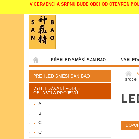
V ČERVENCI A SRPNU BUDE OBCHOD OTEVŘEN POUZE V 
PŘEHLED SMĚSÍ SAN BAO
VYHLED
PŘEHLED SMĚSÍ SAN BAO
srdce
VYHLEDÁVÁNÍ PODLE
LE
OBLASTÍ A PROJEVŮ
A
B
C
DOPO
Č