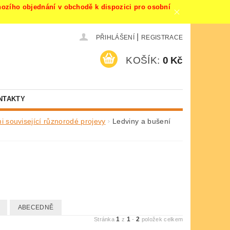
ího objednání v obchodě k dispozici pro osobní
|
PŘIHLÁŠENÍ
REGISTRACE
KOŠÍK:
0 Kč
NTAKTY
i související různorodé projevy
Ledviny a bušení
ABECEDNĚ
1
1
2
Stránka
z
-
položek celkem