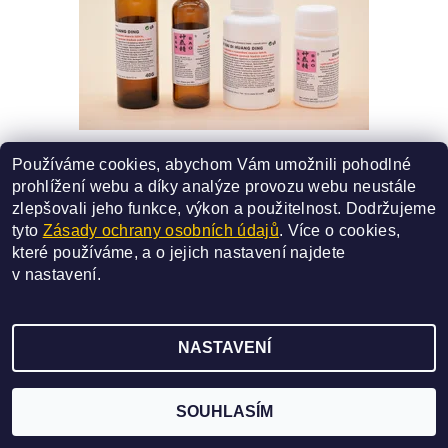
40G - ZHI BAI DI HUANG DING
Používáme cookies, abychom Vám umožnili pohodlné
SMĚS ČÍSLO - 40G
prohlížení webu a díky analýze provozu webu neustále
227 Kč
od
zlepšovali jeho funkce, výkon a použitelnost.
Dodržujeme
tyto
Zásady ochrany osobních údajů
. Více o cookies,
DETAIL
které používáme, a o jejich nastavení najdete
v
nastavení
.
NASTAVENÍ
2026 ©
SAN BAO
, všechna práva vyhrazena
Vytvořil Shoptet
SOUHLASÍM