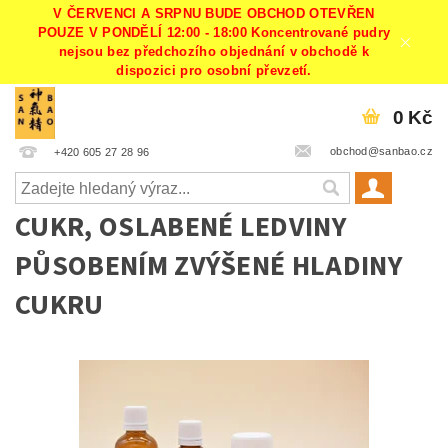
V ČERVENCI A SRPNU BUDE OBCHOD OTEVŘEN
POUZE V PONDĚLÍ 12:00 - 18:00 Koncentrované pudry
nejsou bez předchozího objednání v obchodě k
dispozici pro osobní převzetí.
0 Kč
obchod@sanbao.cz
+420 605 27 28 96
CUKR, OSLABENÉ LEDVINY
PŮSOBENÍM ZVÝŠENÉ HLADINY
CUKRU