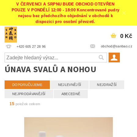
V ČERVENCI A SRPNU BUDE OBCHOD OTEVŘEN
POUZE V PONDĚLÍ 12:00 - 18:00 Koncentrované pudry
nejsou bez předchozího objednání v obchodě k
dispozici pro osobní převzetí.
0 Kč
obchod@sanbao.cz
+420 605 27 28 96
ÚNAVA SVALŮ A NOHOU
DOPORUČUJEME
NEJLEVNĚJŠÍ
NEJDRAŽŠÍ
NEJPRODÁVANĚJŠÍ
ABECEDNĚ
15
položek celkem