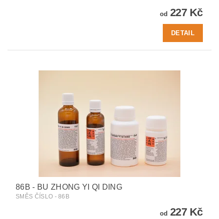
227 Kč
od
DETAIL
86B - BU ZHONG YI QI DING
SMĚS ČÍSLO - 86B
227 Kč
od