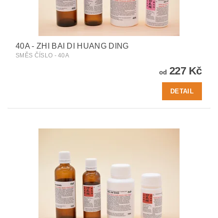
40A - ZHI BAI DI HUANG DING
SMĚS ČÍSLO - 40A
227 Kč
od
DETAIL